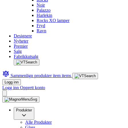
Noir
Palazzo
Harlekin
Rocks XO lamper
Fryd
Ravn
Designere
Nyheter
Premier
Salg
Fabrikkutsalg
Sammenlign produkter
item
items
Logg inn
Logg inn
Opprett konto
Produkter
Alle Produkter
Glass