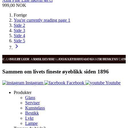
Alba Fine Line rødvin 48 cl
999,00 NOK
Forrige
You're currently reading page
1
Side
2
Side
3
Side
4
Side
5
ODE ANMELDELSER
SVÆRT GODE ANMELDELSER
RASK LEVERING OG SIKKER BETALING
RASK LEVERING OG SIKKER BETALING
FRI FRAKT OVER 99
FRI
Sammen om livets fineste øyeblikk siden 1896
Instagram
Facebook
Youtube
Produkter
Glass
Serviser
Kunstglass
Bestikk
Lykt
Lampe