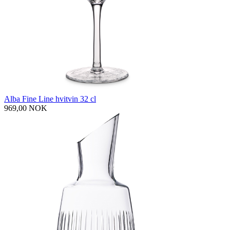
Alba Fine Line hvitvin 32 cl
969,00 NOK