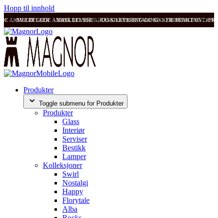
Hopp til innhold
ODE ANMELDELSER
SVÆRT GODE ANMELDELSER
RASK LEVERING OG SIKKER BETALING
RASK LEVERING OG SIKKER BETALING
FRI FRAKT OVER 99
FRI
Produkter
Toggle submenu for Produkter
Produkter
Glass
Interiør
Serviser
Bestikk
Lamper
Kolleksjoner
Swirl
Nostalgi
Happy
Florytale
Alba
Rocks