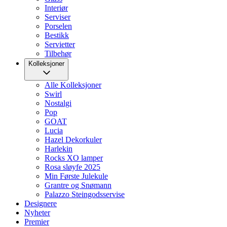
Interiør
Serviser
Porselen
Bestikk
Servietter
Tilbehør
Kolleksjoner
Alle Kolleksjoner
Swirl
Nostalgi
Pop
GOAT
Lucia
Hazel Dekorkuler
Harlekin
Rocks XO lamper
Rosa sløyfe 2025
Min Første Julekule
Grantre og Snømann
Palazzo Steingodsservise
Designere
Nyheter
Premier