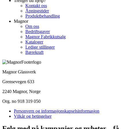
Trenger du hjelp?
Kontakt oss
Åpningstider
Produktbehandling
Magnor
Om oss
Bedriftsgaver
Magnor Fabrikkutsalg
Kataloger
Ledige stillinger
Bærekraft
Magnor Glassverk
Grensevegen 633
2240 Magnor, Norge
Org. no 918 319 050
Personvern og informasjonskapselsinformasjon
Vilkår og betingelser
Følg med på kampanjer og nyheter – få