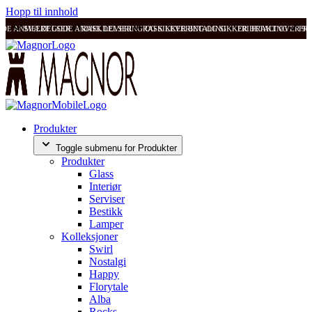
Hopp til innhold
ODE ANMELDELSER
SVÆRT GODE ANMELDELSER
RASK LEVERING OG SIKKER BETALING
RASK LEVERING OG SIKKER BETALING
FRI FRAKT OVER 99
FRI
Produkter
Toggle submenu for Produkter
Produkter
Glass
Interiør
Serviser
Bestikk
Lamper
Kolleksjoner
Swirl
Nostalgi
Happy
Florytale
Alba
Rocks