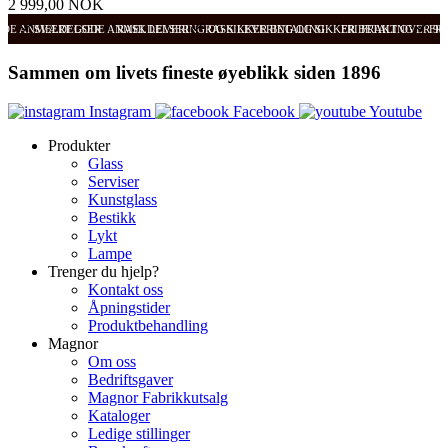
2 999,00 NOK
ODE ANMELDELSER
SVÆRT GODE ANMELDELSER
RASK LEVERING OG SIKKER BETALING
RASK LEVERING OG SIKKER BETALING
FRI FRAKT OVER 99
FRI
Sammen om livets fineste øyeblikk siden 1896
Instagram
Facebook
Youtube
Produkter
Glass
Serviser
Kunstglass
Bestikk
Lykt
Lampe
Trenger du hjelp?
Kontakt oss
Åpningstider
Produktbehandling
Magnor
Om oss
Bedriftsgaver
Magnor Fabrikkutsalg
Kataloger
Ledige stillinger