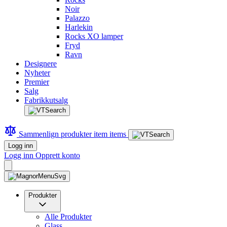
Noir
Palazzo
Harlekin
Rocks XO lamper
Fryd
Ravn
Designere
Nyheter
Premier
Salg
Fabrikkutsalg
Sammenlign produkter
item
items
Logg inn
Logg inn
Opprett konto
Produkter
Alle Produkter
Glass