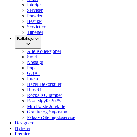
Interiør
Serviser
Porselen
Bestikk
Servietter
Tilbehør
Kolleksjoner
Alle Kolleksjoner
Swirl
Nostalgi
Pop
GOAT
Lucia
Hazel Dekorkuler
Harlekin
Rocks XO lamper
Rosa sløyfe 2025
Min Første Julekule
Grantre og Snømann
Palazzo Steingodsservise
Designere
Nyheter
Premier