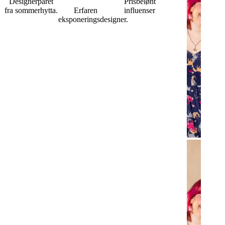
Designerparet
Prisbelønt
fra sommerhytta.
Erfaren
influenser
eksponeringsdesigner.