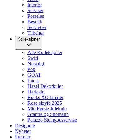
Interiør
Serviser
Porselen
Bestikk
Servietter
Tilbehør
Kolleksjoner
Alle Kolleksjoner
Swirl
Nostalgi
Pop
GOAT
Lucia
Hazel Dekorkuler
Harlekin
Rocks XO lamper
Rosa sløyfe 2025
Min Første Julekule
Grantre og Snømann
Palazzo Steingodsservise
Designere
Nyheter
Premier