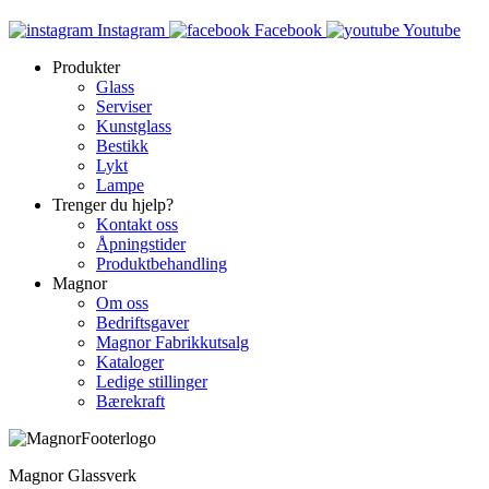
Instagram
Facebook
Youtube
Produkter
Glass
Serviser
Kunstglass
Bestikk
Lykt
Lampe
Trenger du hjelp?
Kontakt oss
Åpningstider
Produktbehandling
Magnor
Om oss
Bedriftsgaver
Magnor Fabrikkutsalg
Kataloger
Ledige stillinger
Bærekraft
Magnor Glassverk