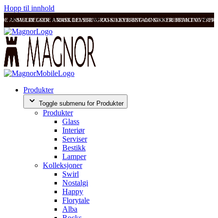
Hopp til innhold
ODE ANMELDELSER
SVÆRT GODE ANMELDELSER
RASK LEVERING OG SIKKER BETALING
RASK LEVERING OG SIKKER BETALING
FRI FRAKT OVER 99
FRI
Produkter
Toggle submenu for Produkter
Produkter
Glass
Interiør
Serviser
Bestikk
Lamper
Kolleksjoner
Swirl
Nostalgi
Happy
Florytale
Alba
Rocks