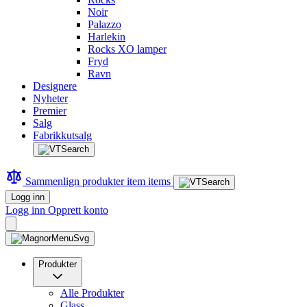
Noir
Palazzo
Harlekin
Rocks XO lamper
Fryd
Ravn
Designere
Nyheter
Premier
Salg
Fabrikkutsalg
Sammenlign produkter
item
items
Logg inn
Logg inn
Opprett konto
Produkter
Alle Produkter
Glass