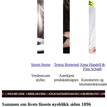
Storm Storm
Teresa Bergerud
Anna Handell &
Finn Schjøll
Verdensvant
Anerkjent
stylist.
produktdesigner.
Kunstneren og
blomsterdekoratør
ODE ANMELDELSER
SVÆRT GODE ANMELDELSER
RASK LEVERING OG SIKKER BETALING
RASK LEVERING OG SIKKER BETALING
FRI FRAKT OVER 99
FRI
Sammen om livets fineste øyeblikk siden 1896