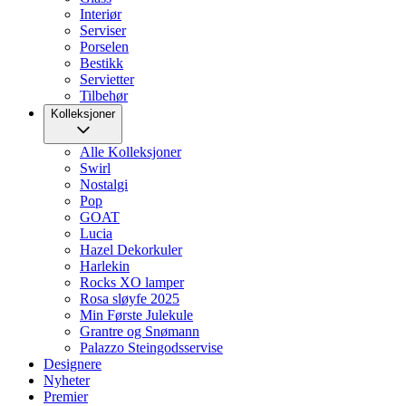
Interiør
Serviser
Porselen
Bestikk
Servietter
Tilbehør
Kolleksjoner
Alle Kolleksjoner
Swirl
Nostalgi
Pop
GOAT
Lucia
Hazel Dekorkuler
Harlekin
Rocks XO lamper
Rosa sløyfe 2025
Min Første Julekule
Grantre og Snømann
Palazzo Steingodsservise
Designere
Nyheter
Premier