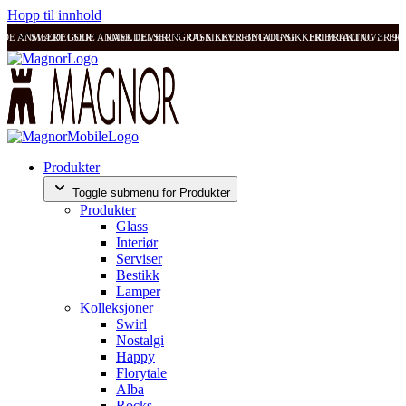
Hopp til innhold
ODE ANMELDELSER
SVÆRT GODE ANMELDELSER
RASK LEVERING OG SIKKER BETALING
RASK LEVERING OG SIKKER BETALING
FRI FRAKT OVER 99
FRI
Produkter
Toggle submenu for Produkter
Produkter
Glass
Interiør
Serviser
Bestikk
Lamper
Kolleksjoner
Swirl
Nostalgi
Happy
Florytale
Alba
Rocks