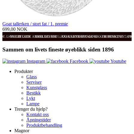
Goat tallerken / stort fat / 1. premie
699,00 NOK
ODE ANMELDELSER
SVÆRT GODE ANMELDELSER
RASK LEVERING OG SIKKER BETALING
RASK LEVERING OG SIKKER BETALING
FRI FRAKT OVER 99
FRI
Sammen om livets fineste øyeblikk siden 1896
Instagram
Facebook
Youtube
Produkter
Glass
Serviser
Kunstglass
Bestikk
Lykt
Lampe
Trenger du hjelp?
Kontakt oss
Åpningstider
Produktbehandling
Magnor