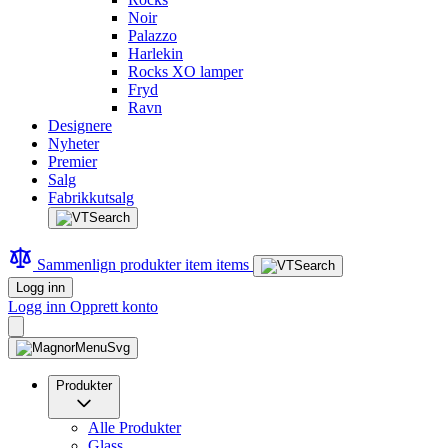
Noir
Palazzo
Harlekin
Rocks XO lamper
Fryd
Ravn
Designere
Nyheter
Premier
Salg
Fabrikkutsalg
Sammenlign produkter
item
items
Logg inn
Logg inn
Opprett konto
Produkter
Alle Produkter
Glass