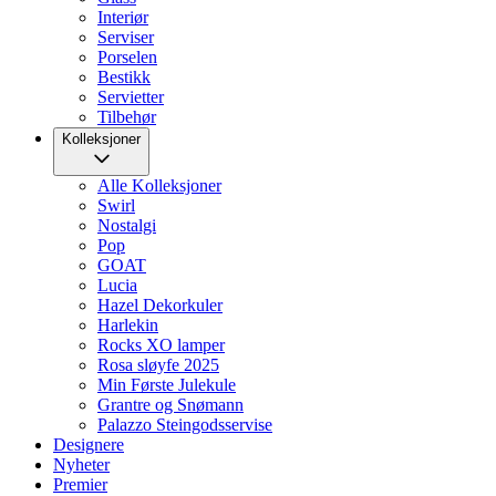
Interiør
Serviser
Porselen
Bestikk
Servietter
Tilbehør
Kolleksjoner
Alle Kolleksjoner
Swirl
Nostalgi
Pop
GOAT
Lucia
Hazel Dekorkuler
Harlekin
Rocks XO lamper
Rosa sløyfe 2025
Min Første Julekule
Grantre og Snømann
Palazzo Steingodsservise
Designere
Nyheter
Premier