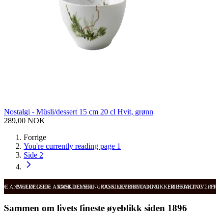
Nostalgi - Müsli/dessert 15 cm 20 cl Hvit, grønn
289,00 NOK
Forrige
You're currently reading page
1
Side
2
ODE ANMELDELSER
SVÆRT GODE ANMELDELSER
RASK LEVERING OG SIKKER BETALING
RASK LEVERING OG SIKKER BETALING
FRI FRAKT OVER 99
FRI
Sammen om livets fineste øyeblikk siden 1896