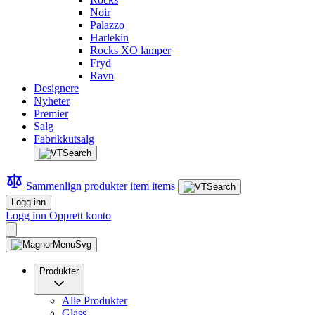
Noir
Palazzo
Harlekin
Rocks XO lamper
Fryd
Ravn
Designere
Nyheter
Premier
Salg
Fabrikkutsalg
Sammenlign produkter
item
items
Logg inn
Logg inn
Opprett konto
Produkter
Alle Produkter
Glass