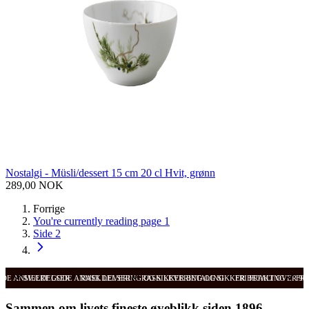
Nostalgi - Müsli/dessert 15 cm 20 cl Hvit, grønn
289,00 NOK
Forrige
You're currently reading page
1
Side
2
ODE ANMELDELSER
SVÆRT GODE ANMELDELSER
RASK LEVERING OG SIKKER BETALING
RASK LEVERING OG SIKKER BETALING
FRI FRAKT OVER 99
FRI
Sammen om livets fineste øyeblikk siden 1896