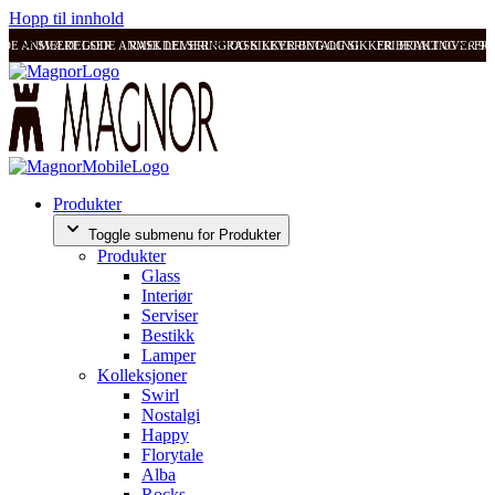
Hopp til innhold
ODE ANMELDELSER
SVÆRT GODE ANMELDELSER
RASK LEVERING OG SIKKER BETALING
RASK LEVERING OG SIKKER BETALING
FRI FRAKT OVER 99
FRI
Produkter
Toggle submenu for Produkter
Produkter
Glass
Interiør
Serviser
Bestikk
Lamper
Kolleksjoner
Swirl
Nostalgi
Happy
Florytale
Alba
Rocks