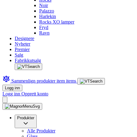
Noir
Palazzo
Harlekin
Rocks XO lamper
Fryd
Ravn
Designere
Nyheter
Premier
Salg
Fabrikkutsalg
Sammenlign produkter
item
items
Logg inn
Logg inn
Opprett konto
Produkter
Alle Produkter
Glass