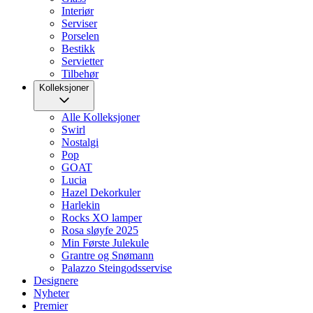
Interiør
Serviser
Porselen
Bestikk
Servietter
Tilbehør
Kolleksjoner
Alle Kolleksjoner
Swirl
Nostalgi
Pop
GOAT
Lucia
Hazel Dekorkuler
Harlekin
Rocks XO lamper
Rosa sløyfe 2025
Min Første Julekule
Grantre og Snømann
Palazzo Steingodsservise
Designere
Nyheter
Premier