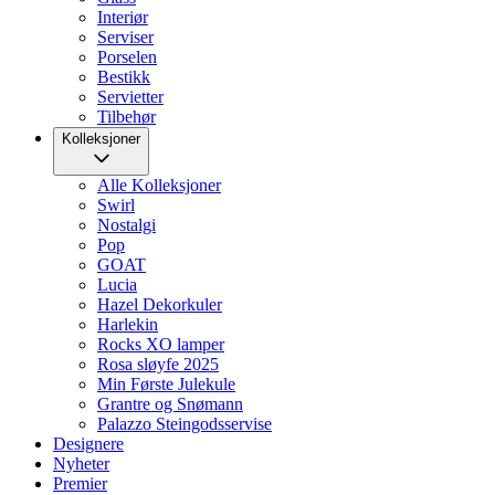
Interiør
Serviser
Porselen
Bestikk
Servietter
Tilbehør
Kolleksjoner
Alle Kolleksjoner
Swirl
Nostalgi
Pop
GOAT
Lucia
Hazel Dekorkuler
Harlekin
Rocks XO lamper
Rosa sløyfe 2025
Min Første Julekule
Grantre og Snømann
Palazzo Steingodsservise
Designere
Nyheter
Premier