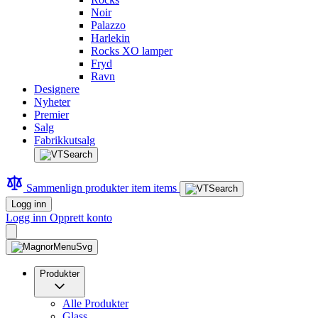
Noir
Palazzo
Harlekin
Rocks XO lamper
Fryd
Ravn
Designere
Nyheter
Premier
Salg
Fabrikkutsalg
Sammenlign produkter
item
items
Logg inn
Logg inn
Opprett konto
Produkter
Alle Produkter
Glass