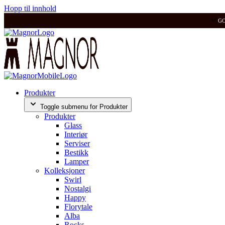
Hopp til innhold
G
Produkter
Toggle submenu for Produkter
Produkter
Glass
Interiør
Serviser
Bestikk
Lamper
Kolleksjoner
Swirl
Nostalgi
Happy
Florytale
Alba
Rocks