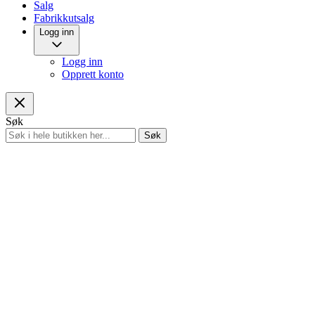
Salg
Fabrikkutsalg
Logg inn
Logg inn
Opprett konto
Søk
Søk