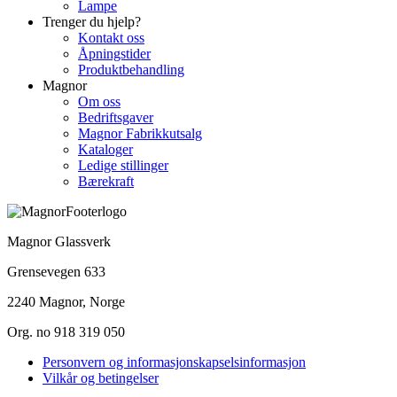
Lampe
Trenger du hjelp?
Kontakt oss
Åpningstider
Produktbehandling
Magnor
Om oss
Bedriftsgaver
Magnor Fabrikkutsalg
Kataloger
Ledige stillinger
Bærekraft
Magnor Glassverk
Grensevegen 633
2240 Magnor, Norge
Org. no 918 319 050
Personvern og informasjonskapselsinformasjon
Vilkår og betingelser