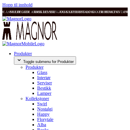
Hopp til innhold
ODE ANMELDELSER
SVÆRT GODE ANMELDELSER
RASK LEVERING OG SIKKER BETALING
RASK LEVERING OG SIKKER BETALING
FRI FRAKT OVER 99
FRI
Produkter
Toggle submenu for Produkter
Produkter
Glass
Interiør
Serviser
Bestikk
Lamper
Kolleksjoner
Swirl
Nostalgi
Happy
Florytale
Alba
Rocks