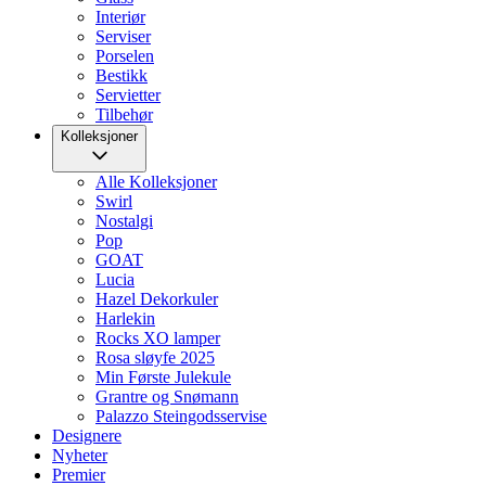
Interiør
Serviser
Porselen
Bestikk
Servietter
Tilbehør
Kolleksjoner
Alle Kolleksjoner
Swirl
Nostalgi
Pop
GOAT
Lucia
Hazel Dekorkuler
Harlekin
Rocks XO lamper
Rosa sløyfe 2025
Min Første Julekule
Grantre og Snømann
Palazzo Steingodsservise
Designere
Nyheter
Premier