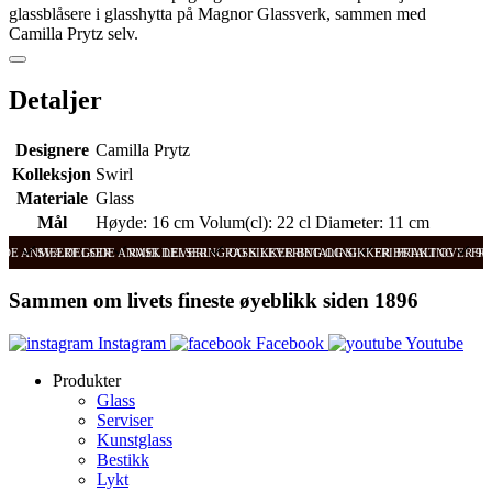
glassblåsere i glasshytta på Magnor Glassverk, sammen med
Camilla Prytz selv.
Detaljer
Designere
Camilla Prytz
Kolleksjon
Swirl
Materiale
Glass
Mål
Høyde: 16 cm Volum(cl): 22 cl Diameter: 11 cm
ODE ANMELDELSER
SVÆRT GODE ANMELDELSER
RASK LEVERING OG SIKKER BETALING
RASK LEVERING OG SIKKER BETALING
FRI FRAKT OVER 99
FRI
Sammen om livets fineste øyeblikk siden 1896
Instagram
Facebook
Youtube
Produkter
Glass
Serviser
Kunstglass
Bestikk
Lykt