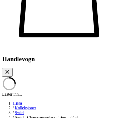
Handlevogn
Laster inn...
Hjem
/
Kolleksjoner
/
Swirl
/
Swirl - Champagneglass grønn - 22 cl