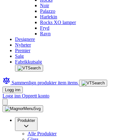
Noir
Palazzo
Harlekin
Rocks XO lamper
Fryd
Ravn
Designere
Nyheter
Premier
Salg
Fabrikkutsalg
Sammenlign produkter
item
items
Logg inn
Logg inn
Opprett konto
Produkter
Alle Produkter
Glass