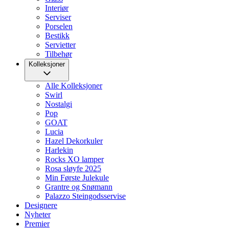
Interiør
Serviser
Porselen
Bestikk
Servietter
Tilbehør
Kolleksjoner
Alle Kolleksjoner
Swirl
Nostalgi
Pop
GOAT
Lucia
Hazel Dekorkuler
Harlekin
Rocks XO lamper
Rosa sløyfe 2025
Min Første Julekule
Grantre og Snømann
Palazzo Steingodsservise
Designere
Nyheter
Premier