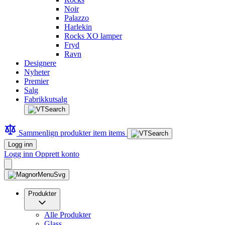
Noir
Palazzo
Harlekin
Rocks XO lamper
Fryd
Ravn
Designere
Nyheter
Premier
Salg
Fabrikkutsalg
Sammenlign produkter
item
items
Logg inn
Logg inn
Opprett konto
Produkter
Alle Produkter
Glass