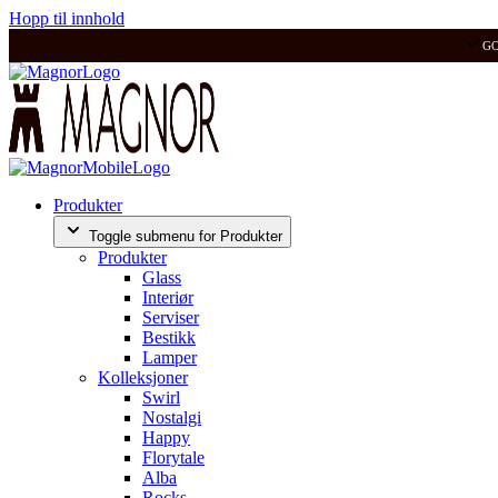
Hopp til innhold
G
Produkter
Toggle submenu for Produkter
Produkter
Glass
Interiør
Serviser
Bestikk
Lamper
Kolleksjoner
Swirl
Nostalgi
Happy
Florytale
Alba
Rocks