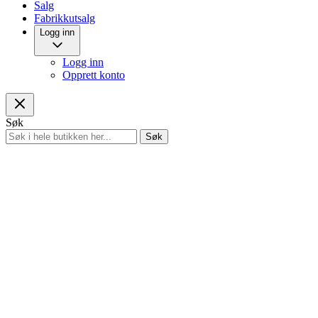
Salg
Fabrikkutsalg
Logg inn
Logg inn
Opprett konto
Søk
Søk