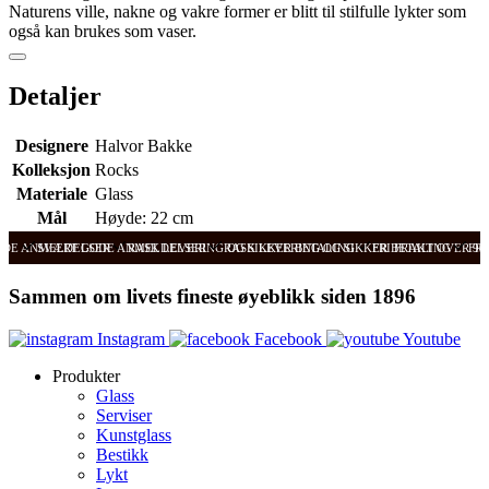
Naturens ville, nakne og vakre former er blitt til stilfulle lykter som
også kan brukes som vaser.
Detaljer
Designere
Halvor Bakke
Kolleksjon
Rocks
Materiale
Glass
Mål
Høyde: 22 cm
ODE ANMELDELSER
SVÆRT GODE ANMELDELSER
RASK LEVERING OG SIKKER BETALING
RASK LEVERING OG SIKKER BETALING
FRI FRAKT OVER 99
FRI
Sammen om livets fineste øyeblikk siden 1896
Instagram
Facebook
Youtube
Produkter
Glass
Serviser
Kunstglass
Bestikk
Lykt