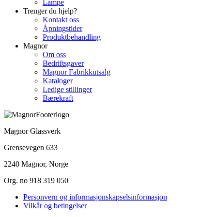
Lampe
Trenger du hjelp?
Kontakt oss
Åpningstider
Produktbehandling
Magnor
Om oss
Bedriftsgaver
Magnor Fabrikkutsalg
Kataloger
Ledige stillinger
Bærekraft
Magnor Glassverk
Grensevegen 633
2240 Magnor, Norge
Org. no 918 319 050
Personvern og informasjonskapselsinformasjon
Vilkår og betingelser