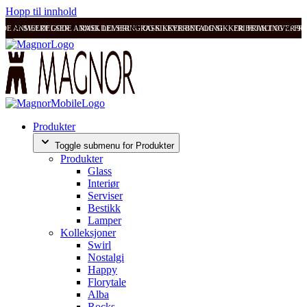
Hopp til innhold
ODE ANMELDELSER
SVÆRT GODE ANMELDELSER
RASK LEVERING OG SIKKER BETALING
RASK LEVERING OG SIKKER BETALING
FRI FRAKT OVER 99
FRI
Produkter
Toggle submenu for Produkter
Produkter
Glass
Interiør
Serviser
Bestikk
Lamper
Kolleksjoner
Swirl
Nostalgi
Happy
Florytale
Alba
Rocks