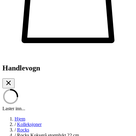
Handlevogn
Laster inn...
Hjem
/
Kolleksjoner
/
Rocks
/
Rocks Koksgrå stormlykt 22 cm