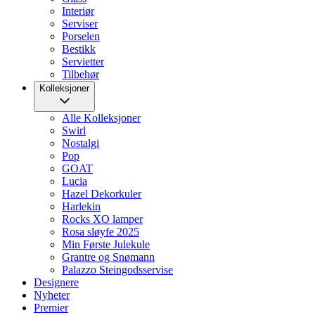
Interiør
Serviser
Porselen
Bestikk
Servietter
Tilbehør
Kolleksjoner
Alle Kolleksjoner
Swirl
Nostalgi
Pop
GOAT
Lucia
Hazel Dekorkuler
Harlekin
Rocks XO lamper
Rosa sløyfe 2025
Min Første Julekule
Grantre og Snømann
Palazzo Steingodsservise
Designere
Nyheter
Premier