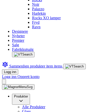
Noir
Palazzo
Harlekin
Rocks XO lamper
Fryd
Ravn
Designere
Nyheter
Premier
Salg
Fabrikkutsalg
Sammenlign produkter
item
items
Logg inn
Logg inn
Opprett konto
Produkter
Alle Produkter
Glass