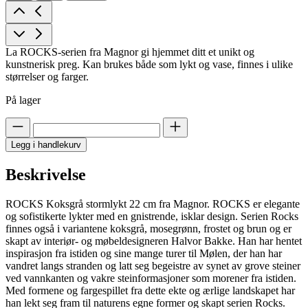
La ROCKS-serien fra Magnor gi hjemmet ditt et unikt og
kunstnerisk preg. Kan brukes både som lykt og vase, finnes i ulike
størrelser og farger.
På lager
Legg i handlekurv
Beskrivelse
ROCKS Koksgrå stormlykt 22 cm fra Magnor. ROCKS er elegante
og sofistikerte lykter med en gnistrende, isklar design. Serien Rocks
finnes også i variantene koksgrå, mosegrønn, frostet og brun og er
skapt av interiør- og møbeldesigneren Halvor Bakke. Han har hentet
inspirasjon fra istiden og sine mange turer til Mølen, der han har
vandret langs stranden og latt seg begeistre av synet av grove steiner
ved vannkanten og vakre steinformasjoner som morener fra istiden.
Med formene og fargespillet fra dette ekte og ærlige landskapet har
han lekt seg fram til naturens egne former og skapt serien Rocks.