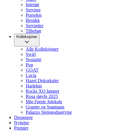
Interiør
Serviser
Porselen
Bestikk
Servietter
Tilbehør
Kolleksjoner
Alle Kolleksjoner
Swirl
Nostalgi
Pop
GOAT
Lucia
Hazel Dekorkuler
Harlekin
Rocks XO lamper
Rosa sløyfe 2025
Min Første Julekule
Grantre og Snømann
Palazzo Steingodsservise
Designere
Nyheter
Premier