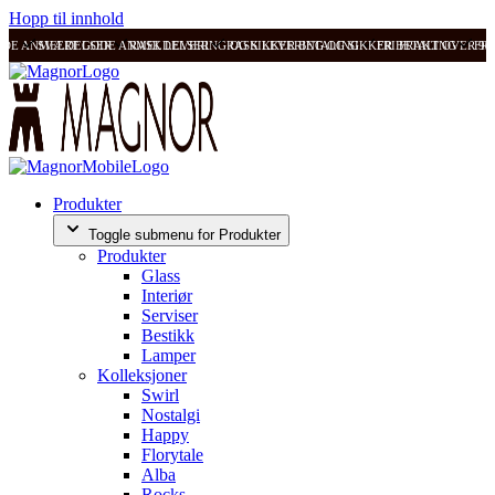
Hopp til innhold
ODE ANMELDELSER
SVÆRT GODE ANMELDELSER
RASK LEVERING OG SIKKER BETALING
RASK LEVERING OG SIKKER BETALING
FRI FRAKT OVER 99
FRI
Produkter
Toggle submenu for Produkter
Produkter
Glass
Interiør
Serviser
Bestikk
Lamper
Kolleksjoner
Swirl
Nostalgi
Happy
Florytale
Alba
Rocks