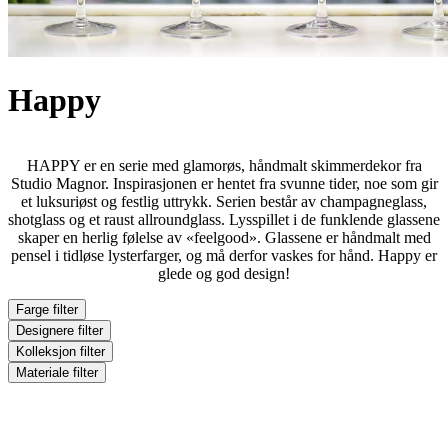
Happy
HAPPY er en serie med glamorøs, håndmalt skimmerdekor fra
Studio Magnor. Inspirasjonen er hentet fra svunne tider, noe som gir
et luksuriøst og festlig uttrykk. Serien består av champagneglass,
shotglass og et raust allroundglass. Lysspillet i de funklende glassene
skaper en herlig følelse av «feelgood». Glassene er håndmalt med
pensel i tidløse lysterfarger, og må derfor vaskes for hånd. Happy er
glede og god design!
Farge
filter
Designere
filter
Kolleksjon
filter
Materiale
filter