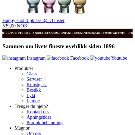
Happy shot 4-pk ass 3,5 cl luster
539,00 NOK
ODE ANMELDELSER
SVÆRT GODE ANMELDELSER
RASK LEVERING OG SIKKER BETALING
RASK LEVERING OG SIKKER BETALING
FRI FRAKT OVER 99
FRI
Sammen om livets fineste øyeblikk siden 1896
Instagram
Facebook
Youtube
Produkter
Glass
Serviser
Kunstglass
Bestikk
Lykt
Lampe
Trenger du hjelp?
Kontakt oss
Åpningstider
Produktbehandling
Magnor
Om oss