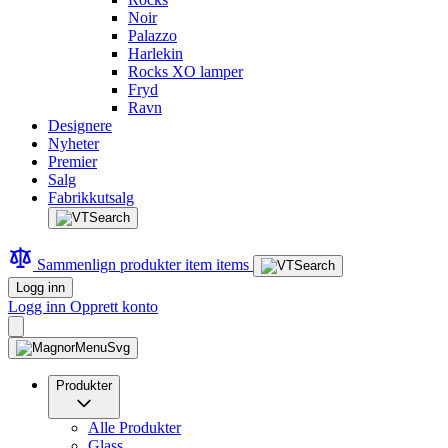
Noir
Palazzo
Harlekin
Rocks XO lamper
Fryd
Ravn
Designere
Nyheter
Premier
Salg
Fabrikkutsalg
Sammenlign produkter
item
items
Logg inn
Logg inn
Opprett konto
Produkter
Alle Produkter
Glass