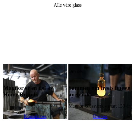
Alle våre glass
Kontakt oss
Om oss
Magnor er en del av
Sammen om livets fineste
Home Brands
øyeblikk
Magnor Glassverk - snart 130 år
Kontakt oss
Om oss