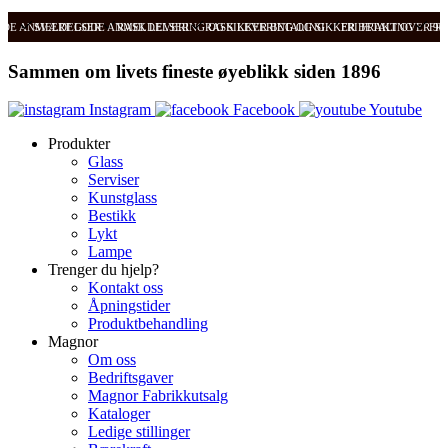
ODE ANMELDELSER
SVÆRT GODE ANMELDELSER
RASK LEVERING OG SIKKER BETALING
RASK LEVERING OG SIKKER BETALING
FRI FRAKT OVER 99
FRI
Sammen om livets fineste øyeblikk siden 1896
Instagram
Facebook
Youtube
Produkter
Glass
Serviser
Kunstglass
Bestikk
Lykt
Lampe
Trenger du hjelp?
Kontakt oss
Åpningstider
Produktbehandling
Magnor
Om oss
Bedriftsgaver
Magnor Fabrikkutsalg
Kataloger
Ledige stillinger