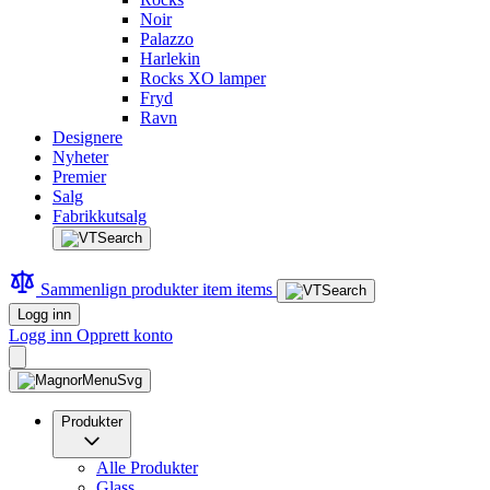
Noir
Palazzo
Harlekin
Rocks XO lamper
Fryd
Ravn
Designere
Nyheter
Premier
Salg
Fabrikkutsalg
Sammenlign produkter
item
items
Logg inn
Logg inn
Opprett konto
Produkter
Alle Produkter
Glass