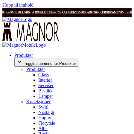
Hopp til innhold
ODE ANMELDELSER
SVÆRT GODE ANMELDELSER
RASK LEVERING OG SIKKER BETALING
RASK LEVERING OG SIKKER BETALING
FRI FRAKT OVER 99
FRI
Produkter
Toggle submenu for Produkter
Produkter
Glass
Interiør
Serviser
Bestikk
Lamper
Kolleksjoner
Swirl
Nostalgi
Happy
Florytale
Alba
Rocks