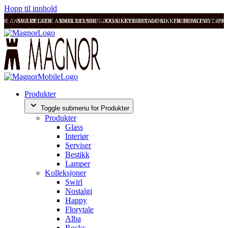
Hopp til innhold
ODE ANMELDELSER
SVÆRT GODE ANMELDELSER
RASK LEVERING OG SIKKER BETALING
RASK LEVERING OG SIKKER BETALING
FRI FRAKT OVER 99
FRI
Produkter
Toggle submenu for Produkter
Produkter
Glass
Interiør
Serviser
Bestikk
Lamper
Kolleksjoner
Swirl
Nostalgi
Happy
Florytale
Alba
Rocks