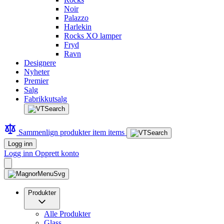
Noir
Palazzo
Harlekin
Rocks XO lamper
Fryd
Ravn
Designere
Nyheter
Premier
Salg
Fabrikkutsalg
Sammenlign produkter
item
items
Logg inn
Logg inn
Opprett konto
Produkter
Alle Produkter
Glass