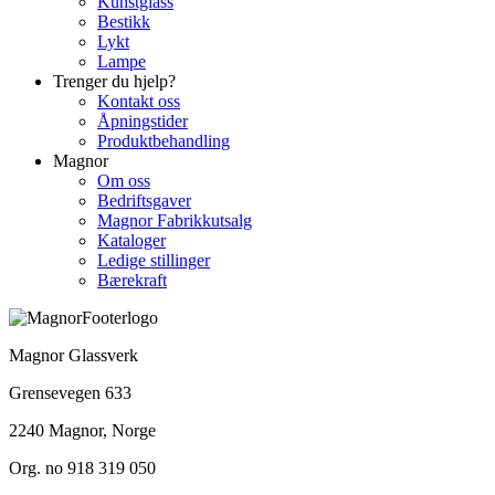
Kunstglass
Bestikk
Lykt
Lampe
Trenger du hjelp?
Kontakt oss
Åpningstider
Produktbehandling
Magnor
Om oss
Bedriftsgaver
Magnor Fabrikkutsalg
Kataloger
Ledige stillinger
Bærekraft
Magnor Glassverk
Grensevegen 633
2240 Magnor, Norge
Org. no 918 319 050