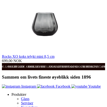
Rocks XO koks telykt mini 8,5 cm
699,00 NOK
ODE ANMELDELSER
SVÆRT GODE ANMELDELSER
RASK LEVERING OG SIKKER BETALING
RASK LEVERING OG SIKKER BETALING
FRI FRAKT OVER 99
FRI
Sammen om livets fineste øyeblikk siden 1896
Instagram
Facebook
Youtube
Produkter
Glass
Serviser