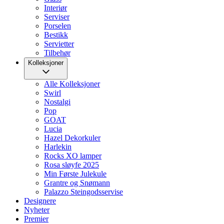
Interiør
Serviser
Porselen
Bestikk
Servietter
Tilbehør
Kolleksjoner
Alle Kolleksjoner
Swirl
Nostalgi
Pop
GOAT
Lucia
Hazel Dekorkuler
Harlekin
Rocks XO lamper
Rosa sløyfe 2025
Min Første Julekule
Grantre og Snømann
Palazzo Steingodsservise
Designere
Nyheter
Premier