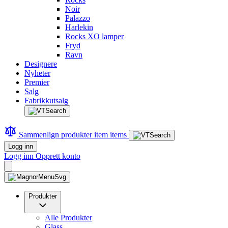
Noir
Palazzo
Harlekin
Rocks XO lamper
Fryd
Ravn
Designere
Nyheter
Premier
Salg
Fabrikkutsalg
Sammenlign produkter
item
items
Logg inn
Logg inn
Opprett konto
Produkter
Alle Produkter
Glass