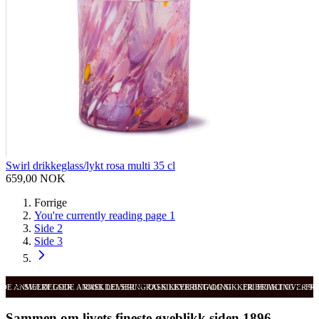
Swirl drikkeglass/lykt rosa multi 35 cl
659,00 NOK
Forrige
You're currently reading page
1
Side
2
Side
3
ODE ANMELDELSER
SVÆRT GODE ANMELDELSER
RASK LEVERING OG SIKKER BETALING
RASK LEVERING OG SIKKER BETALING
FRI FRAKT OVER 99
FRI
Sammen om livets fineste øyeblikk siden 1896