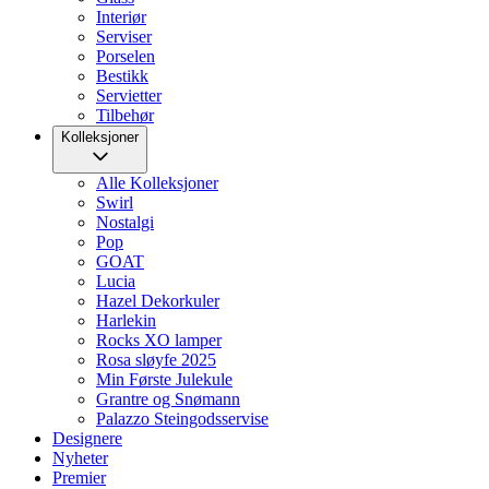
Interiør
Serviser
Porselen
Bestikk
Servietter
Tilbehør
Kolleksjoner
Alle Kolleksjoner
Swirl
Nostalgi
Pop
GOAT
Lucia
Hazel Dekorkuler
Harlekin
Rocks XO lamper
Rosa sløyfe 2025
Min Første Julekule
Grantre og Snømann
Palazzo Steingodsservise
Designere
Nyheter
Premier