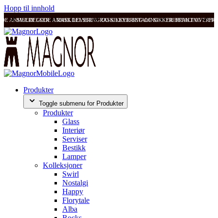
Hopp til innhold
ODE ANMELDELSER
SVÆRT GODE ANMELDELSER
RASK LEVERING OG SIKKER BETALING
RASK LEVERING OG SIKKER BETALING
FRI FRAKT OVER 99
FRI
Produkter
Toggle submenu for Produkter
Produkter
Glass
Interiør
Serviser
Bestikk
Lamper
Kolleksjoner
Swirl
Nostalgi
Happy
Florytale
Alba
Rocks