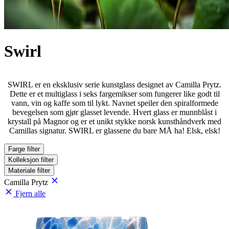
Swirl
SWIRL er en eksklusiv serie kunstglass designet av Camilla Prytz.
Dette er et multiglass i seks fargemikser som fungerer like godt til
vann, vin og kaffe som til lykt. Navnet speiler den spiralformede
bevegelsen som gjør glasset levende. Hvert glass er munnblåst i
krystall på Magnor og er et unikt stykke norsk kunsthåndverk med
Camillas signatur. SWIRL er glassene du bare MÅ ha! Elsk, elsk!
Farge
filter
Kolleksjon
filter
Materiale
filter
Camilla Prytz
Fjern alle