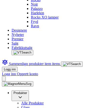
Noir
Palazzo
Harlekin
Rocks XO lamper
Fryd
Ravn
Designere
Nyheter
Premier
Salg
Fabrikkutsalg
Sammenlign produkter
item
items
Logg inn
Logg inn
Opprett konto
Produkter
Alle Produkter
Glass