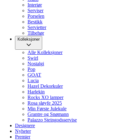
Interiør
Serviser
Porselen
Bestikk
Servietter
Tilbehør
Kolleksjoner
Alle Kolleksjoner
Swirl
Nostalgi
Pop
GOAT
Lucia
Hazel Dekorkuler
Harlekin
Rocks XO lamper
Rosa sløyfe 2025
Min Første Julekule
Grantre og Snømann
Palazzo Steingodsservise
Designere
Nyheter
Premier