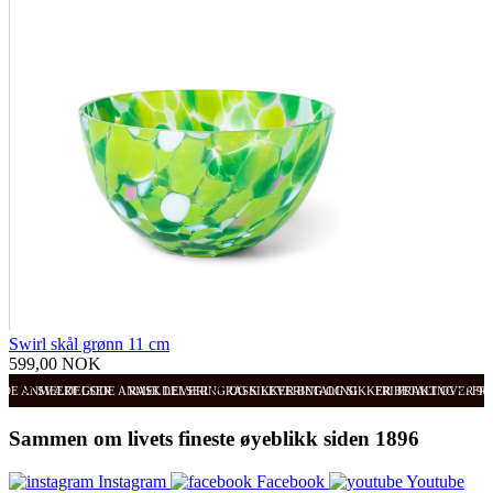
Swirl skål grønn 11 cm
599,00 NOK
ODE ANMELDELSER
SVÆRT GODE ANMELDELSER
RASK LEVERING OG SIKKER BETALING
RASK LEVERING OG SIKKER BETALING
FRI FRAKT OVER 99
FRI
Sammen om livets fineste øyeblikk siden 1896
Instagram
Facebook
Youtube