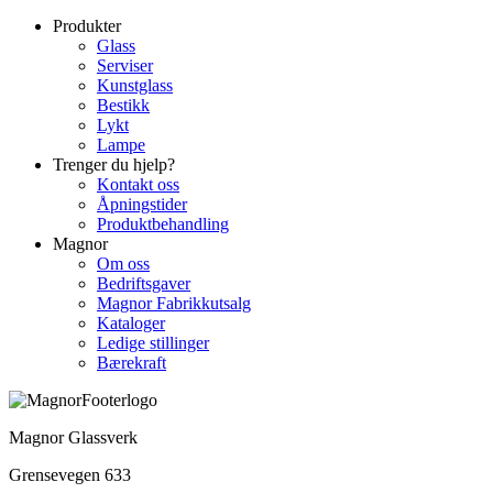
Produkter
Glass
Serviser
Kunstglass
Bestikk
Lykt
Lampe
Trenger du hjelp?
Kontakt oss
Åpningstider
Produktbehandling
Magnor
Om oss
Bedriftsgaver
Magnor Fabrikkutsalg
Kataloger
Ledige stillinger
Bærekraft
Magnor Glassverk
Grensevegen 633