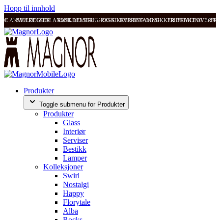
Hopp til innhold
ODE ANMELDELSER
SVÆRT GODE ANMELDELSER
RASK LEVERING OG SIKKER BETALING
RASK LEVERING OG SIKKER BETALING
FRI FRAKT OVER 99
FRI
Produkter
Toggle submenu for Produkter
Produkter
Glass
Interiør
Serviser
Bestikk
Lamper
Kolleksjoner
Swirl
Nostalgi
Happy
Florytale
Alba
Rocks