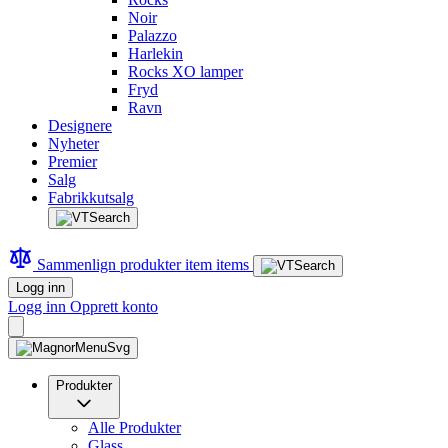
Noir
Palazzo
Harlekin
Rocks XO lamper
Fryd
Ravn
Designere
Nyheter
Premier
Salg
Fabrikkutsalg
Sammenlign produkter
item
items
Logg inn
Logg inn
Opprett konto
Produkter
Alle Produkter
Glass