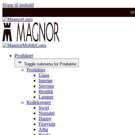
Hopp til innhold
G
Produkter
Toggle submenu for Produkter
Produkter
Glass
Interiør
Serviser
Bestikk
Lamper
Kolleksjoner
Swirl
Nostalgi
Happy
Florytale
Alba
Rocks