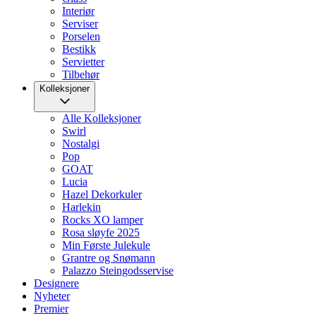
Interiør
Serviser
Porselen
Bestikk
Servietter
Tilbehør
Kolleksjoner
Alle Kolleksjoner
Swirl
Nostalgi
Pop
GOAT
Lucia
Hazel Dekorkuler
Harlekin
Rocks XO lamper
Rosa sløyfe 2025
Min Første Julekule
Grantre og Snømann
Palazzo Steingodsservise
Designere
Nyheter
Premier