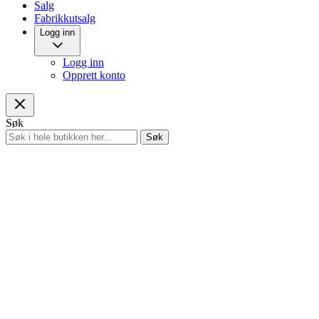
Salg
Fabrikkutsalg
Logg inn
Logg inn
Opprett konto
Søk
Søk