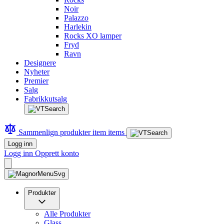
Noir
Palazzo
Harlekin
Rocks XO lamper
Fryd
Ravn
Designere
Nyheter
Premier
Salg
Fabrikkutsalg
Sammenlign produkter
item
items
Logg inn
Logg inn
Opprett konto
Produkter
Alle Produkter
Glass