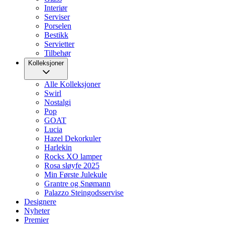
Interiør
Serviser
Porselen
Bestikk
Servietter
Tilbehør
Kolleksjoner
Alle Kolleksjoner
Swirl
Nostalgi
Pop
GOAT
Lucia
Hazel Dekorkuler
Harlekin
Rocks XO lamper
Rosa sløyfe 2025
Min Første Julekule
Grantre og Snømann
Palazzo Steingodsservise
Designere
Nyheter
Premier