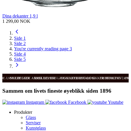
Dina dekanter 1,9 l
1 299,00 NOK
Side
1
Side
2
You're currently reading page
3
Side
4
Side
5
ODE ANMELDELSER
SVÆRT GODE ANMELDELSER
RASK LEVERING OG SIKKER BETALING
RASK LEVERING OG SIKKER BETALING
FRI FRAKT OVER 99
FRI
Sammen om livets fineste øyeblikk siden 1896
Instagram
Facebook
Youtube
Produkter
Glass
Serviser
Kunstglass