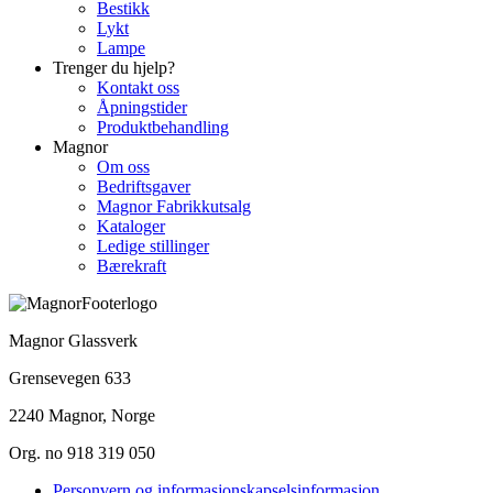
Bestikk
Lykt
Lampe
Trenger du hjelp?
Kontakt oss
Åpningstider
Produktbehandling
Magnor
Om oss
Bedriftsgaver
Magnor Fabrikkutsalg
Kataloger
Ledige stillinger
Bærekraft
Magnor Glassverk
Grensevegen 633
2240 Magnor, Norge
Org. no 918 319 050
Personvern og informasjonskapselsinformasjon