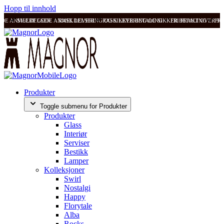
Hopp til innhold
ODE ANMELDELSER
SVÆRT GODE ANMELDELSER
RASK LEVERING OG SIKKER BETALING
RASK LEVERING OG SIKKER BETALING
FRI FRAKT OVER 99
FRI
Produkter
Toggle submenu for Produkter
Produkter
Glass
Interiør
Serviser
Bestikk
Lamper
Kolleksjoner
Swirl
Nostalgi
Happy
Florytale
Alba
Rocks