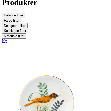
Produkter
Kategori
filter
Farge
filter
Designere
filter
Kolleksjon
filter
Materiale
filter
Ny