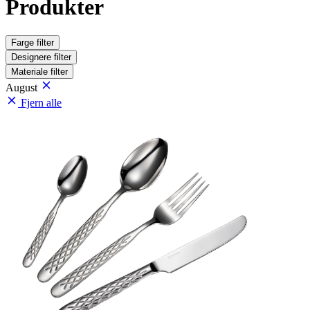
Produkter
Farge
filter
Designere
filter
Materiale
filter
August
Fjern alle