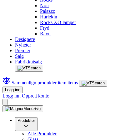
Noir
Palazzo
Harlekin
Rocks XO lamper
Fryd
Ravn
Designere
Nyheter
Premier
Salg
Fabrikkutsalg
Sammenlign produkter
item
items
Logg inn
Logg inn
Opprett konto
Produkter
Alle Produkter
Glass