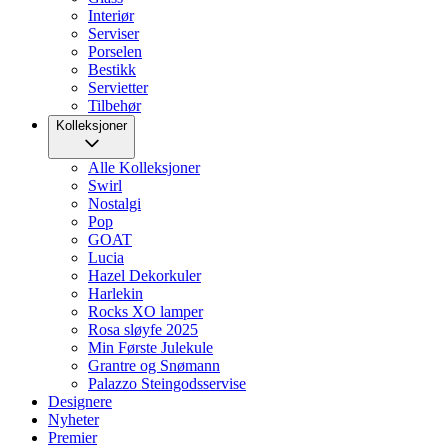
Interiør
Serviser
Porselen
Bestikk
Servietter
Tilbehør
Kolleksjoner
Alle Kolleksjoner
Swirl
Nostalgi
Pop
GOAT
Lucia
Hazel Dekorkuler
Harlekin
Rocks XO lamper
Rosa sløyfe 2025
Min Første Julekule
Grantre og Snømann
Palazzo Steingodsservise
Designere
Nyheter
Premier