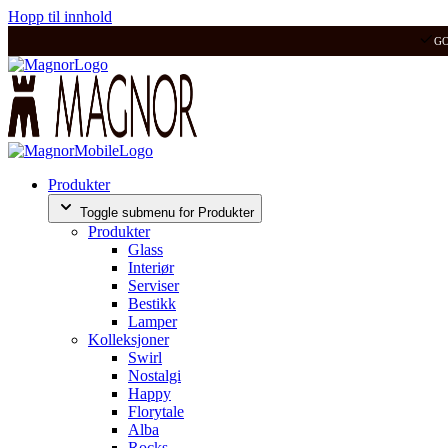
Hopp til innhold
G
Produkter
Toggle submenu for Produkter
Produkter
Glass
Interiør
Serviser
Bestikk
Lamper
Kolleksjoner
Swirl
Nostalgi
Happy
Florytale
Alba
Rocks