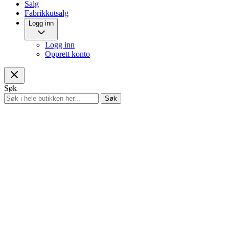
Salg
Fabrikkutsalg
Logg inn
Logg inn
Opprett konto
Søk
Søk