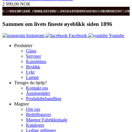
2 999,00 NOK
ODE ANMELDELSER
SVÆRT GODE ANMELDELSER
RASK LEVERING OG SIKKER BETALING
RASK LEVERING OG SIKKER BETALING
FRI FRAKT OVER 99
FRI
Sammen om livets fineste øyeblikk siden 1896
Instagram
Facebook
Youtube
Produkter
Glass
Serviser
Kunstglass
Bestikk
Lykt
Lampe
Trenger du hjelp?
Kontakt oss
Åpningstider
Produktbehandling
Magnor
Om oss
Bedriftsgaver
Magnor Fabrikkutsalg
Kataloger
Ledige stillinger