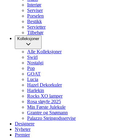
Interiør
Serviser
Porselen
Bestikk
Servietter
Tilbehør
Kolleksjoner
Alle Kolleksjoner
Swirl
Nostalgi
Pop
GOAT
Lucia
Hazel Dekorkuler
Harlekin
Rocks XO lamper
Rosa sløyfe 2025
Min Første Julekule
Grantre og Snømann
Palazzo Steingodsservise
Designere
Nyheter
Premier