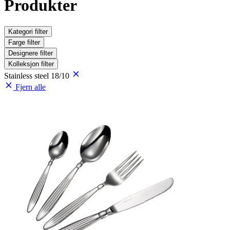
Produkter
Kategori
filter
Farge
filter
Designere
filter
Kolleksjon
filter
Stainless steel 18/10
Fjern alle