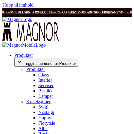
Hopp til innhold
ODE ANMELDELSER
SVÆRT GODE ANMELDELSER
RASK LEVERING OG SIKKER BETALING
RASK LEVERING OG SIKKER BETALING
FRI FRAKT OVER 99
FRI
Produkter
Toggle submenu for Produkter
Produkter
Glass
Interiør
Serviser
Bestikk
Lamper
Kolleksjoner
Swirl
Nostalgi
Happy
Florytale
Alba
Rocks