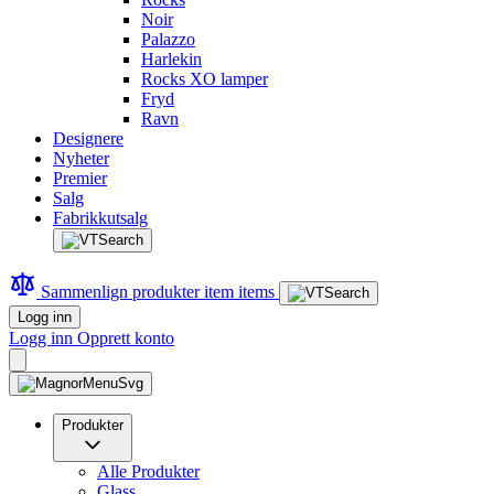
Noir
Palazzo
Harlekin
Rocks XO lamper
Fryd
Ravn
Designere
Nyheter
Premier
Salg
Fabrikkutsalg
Sammenlign produkter
item
items
Logg inn
Logg inn
Opprett konto
Produkter
Alle Produkter
Glass