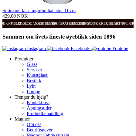
Snømann klar m/grønn hatt stor 11 cm
429,00 NOK
ODE ANMELDELSER
SVÆRT GODE ANMELDELSER
RASK LEVERING OG SIKKER BETALING
RASK LEVERING OG SIKKER BETALING
FRI FRAKT OVER 99
FRI
Sammen om livets fineste øyeblikk siden 1896
Instagram
Facebook
Youtube
Produkter
Glass
Serviser
Kunstglass
Bestikk
Lykt
Lampe
Trenger du hjelp?
Kontakt oss
Åpningstider
Produktbehandling
Magnor
Om oss
Bedriftsgaver
Magnor Fabrikkutsalg