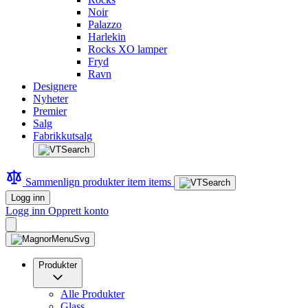
Noir
Palazzo
Harlekin
Rocks XO lamper
Fryd
Ravn
Designere
Nyheter
Premier
Salg
Fabrikkutsalg
Sammenlign produkter
item
items
Logg inn
Logg inn
Opprett konto
Produkter
Alle Produkter
Glass