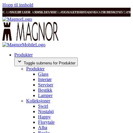
Hopp til innhold
ODE ANMELDELSER
SVÆRT GODE ANMELDELSER
RASK LEVERING OG SIKKER BETALING
RASK LEVERING OG SIKKER BETALING
FRI FRAKT OVER 99
FRI
Produkter
Toggle submenu for Produkter
Produkter
Glass
Interiør
Serviser
Bestikk
Lamper
Kolleksjoner
Swirl
Nostalgi
Happy
Florytale
Alba
Rocks