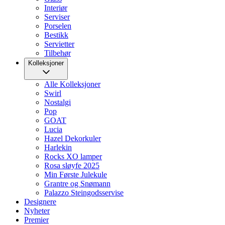
Interiør
Serviser
Porselen
Bestikk
Servietter
Tilbehør
Kolleksjoner
Alle Kolleksjoner
Swirl
Nostalgi
Pop
GOAT
Lucia
Hazel Dekorkuler
Harlekin
Rocks XO lamper
Rosa sløyfe 2025
Min Første Julekule
Grantre og Snømann
Palazzo Steingodsservise
Designere
Nyheter
Premier