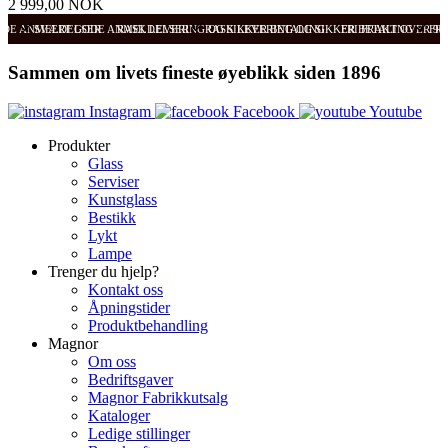
2 999,00 NOK
ODE ANMELDELSER
SVÆRT GODE ANMELDELSER
RASK LEVERING OG SIKKER BETALING
RASK LEVERING OG SIKKER BETALING
FRI FRAKT OVER 99
FRI
Sammen om livets fineste øyeblikk siden 1896
Instagram
Facebook
Youtube
Produkter
Glass
Serviser
Kunstglass
Bestikk
Lykt
Lampe
Trenger du hjelp?
Kontakt oss
Åpningstider
Produktbehandling
Magnor
Om oss
Bedriftsgaver
Magnor Fabrikkutsalg
Kataloger
Ledige stillinger