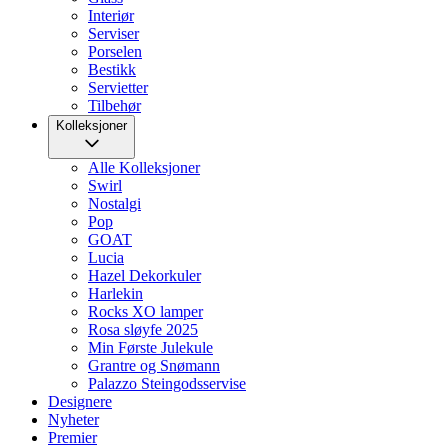
Interiør
Serviser
Porselen
Bestikk
Servietter
Tilbehør
Kolleksjoner
Alle Kolleksjoner
Swirl
Nostalgi
Pop
GOAT
Lucia
Hazel Dekorkuler
Harlekin
Rocks XO lamper
Rosa sløyfe 2025
Min Første Julekule
Grantre og Snømann
Palazzo Steingodsservise
Designere
Nyheter
Premier