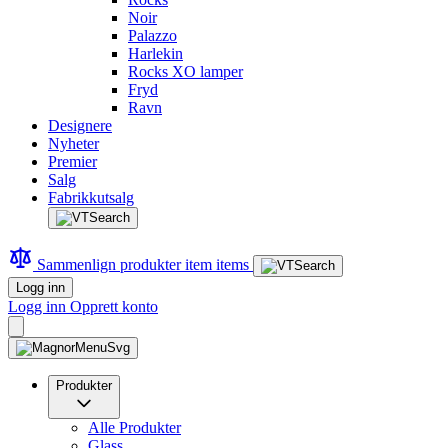
Noir
Palazzo
Harlekin
Rocks XO lamper
Fryd
Ravn
Designere
Nyheter
Premier
Salg
Fabrikkutsalg
Sammenlign produkter
item
items
Logg inn
Logg inn
Opprett konto
Produkter
Alle Produkter
Glass