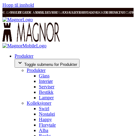
Hopp til innhold
ODE ANMELDELSER
SVÆRT GODE ANMELDELSER
RASK LEVERING OG SIKKER BETALING
RASK LEVERING OG SIKKER BETALING
FRI FRAKT OVER 99
FRI
Produkter
Toggle submenu for Produkter
Produkter
Glass
Interiør
Serviser
Bestikk
Lamper
Kolleksjoner
Swirl
Nostalgi
Happy
Florytale
Alba
Rocks