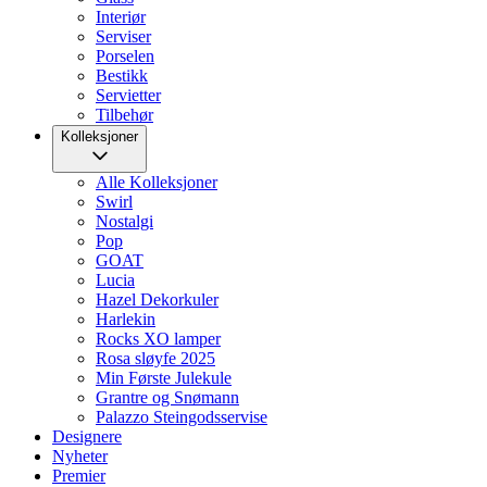
Interiør
Serviser
Porselen
Bestikk
Servietter
Tilbehør
Kolleksjoner
Alle Kolleksjoner
Swirl
Nostalgi
Pop
GOAT
Lucia
Hazel Dekorkuler
Harlekin
Rocks XO lamper
Rosa sløyfe 2025
Min Første Julekule
Grantre og Snømann
Palazzo Steingodsservise
Designere
Nyheter
Premier