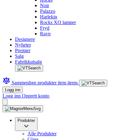
Noir
Palazzo
Harlekin
Rocks XO lamper
Fryd
Ravn
Designere
Nyheter
Premier
Salg
Fabrikkutsalg
Sammenlign produkter
item
items
Logg inn
Logg inn
Opprett konto
Produkter
Alle Produkter
Glass