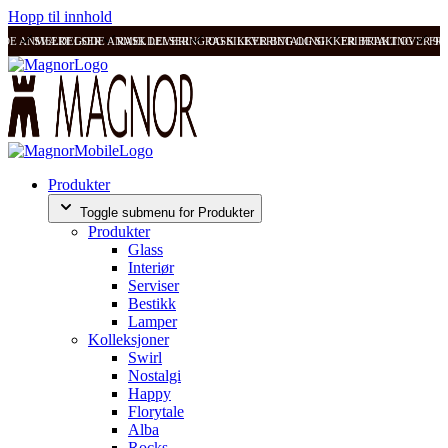
Hopp til innhold
ODE ANMELDELSER
SVÆRT GODE ANMELDELSER
RASK LEVERING OG SIKKER BETALING
RASK LEVERING OG SIKKER BETALING
FRI FRAKT OVER 99
FRI
Produkter
Toggle submenu for Produkter
Produkter
Glass
Interiør
Serviser
Bestikk
Lamper
Kolleksjoner
Swirl
Nostalgi
Happy
Florytale
Alba
Rocks