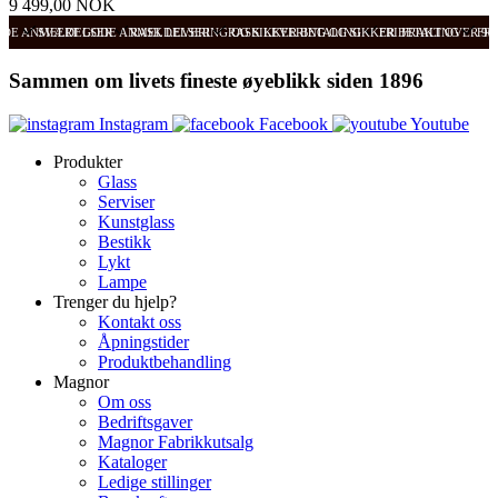
9 499,00 NOK
ODE ANMELDELSER
SVÆRT GODE ANMELDELSER
RASK LEVERING OG SIKKER BETALING
RASK LEVERING OG SIKKER BETALING
FRI FRAKT OVER 99
FRI
Sammen om livets fineste øyeblikk siden 1896
Instagram
Facebook
Youtube
Produkter
Glass
Serviser
Kunstglass
Bestikk
Lykt
Lampe
Trenger du hjelp?
Kontakt oss
Åpningstider
Produktbehandling
Magnor
Om oss
Bedriftsgaver
Magnor Fabrikkutsalg
Kataloger
Ledige stillinger