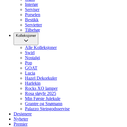
Interiør
Serviser
Porselen
Bestikk
Servietter
Tilbehør
Kolleksjoner
Alle Kolleksjoner
Swirl
Nostalgi
Pop
GOAT
Lucia
Hazel Dekorkuler
Harlekin
Rocks XO lamper
Rosa sløyfe 2025
Min Første Julekule
Grantre og Snømann
Palazzo Steingodsservise
Designere
Nyheter
Premier