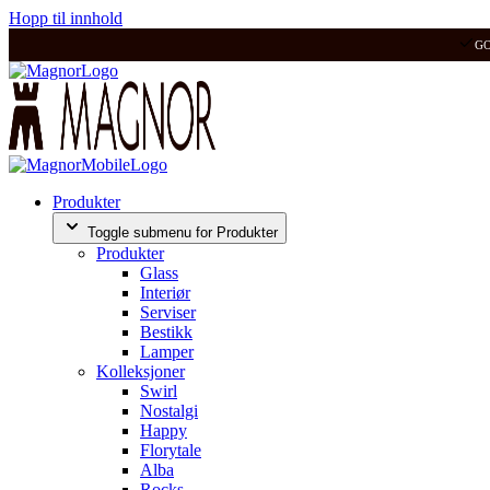
Hopp til innhold
G
Produkter
Toggle submenu for Produkter
Produkter
Glass
Interiør
Serviser
Bestikk
Lamper
Kolleksjoner
Swirl
Nostalgi
Happy
Florytale
Alba
Rocks