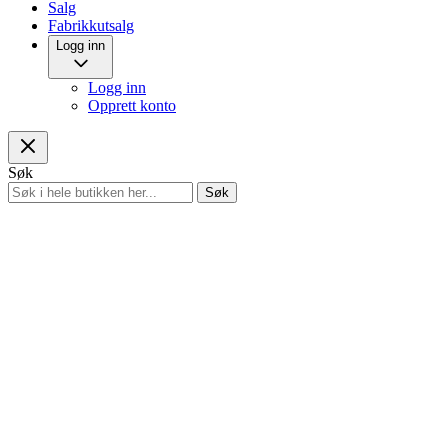
Salg
Fabrikkutsalg
Logg inn
Logg inn
Opprett konto
Søk
Søk