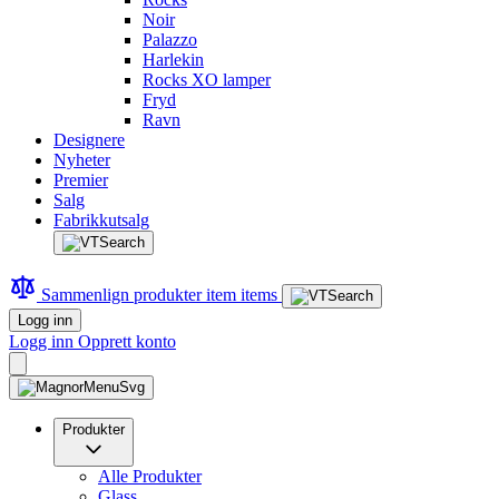
Noir
Palazzo
Harlekin
Rocks XO lamper
Fryd
Ravn
Designere
Nyheter
Premier
Salg
Fabrikkutsalg
Sammenlign produkter
item
items
Logg inn
Logg inn
Opprett konto
Produkter
Alle Produkter
Glass