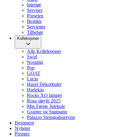
Interiør
Serviser
Porselen
Bestikk
Servietter
Tilbehør
Kolleksjoner
Alle Kolleksjoner
Swirl
Nostalgi
Pop
GOAT
Lucia
Hazel Dekorkuler
Harlekin
Rocks XO lamper
Rosa sløyfe 2025
Min Første Julekule
Grantre og Snømann
Palazzo Steingodsservise
Designere
Nyheter
Premier