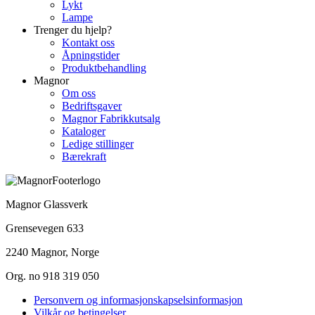
Lykt
Lampe
Trenger du hjelp?
Kontakt oss
Åpningstider
Produktbehandling
Magnor
Om oss
Bedriftsgaver
Magnor Fabrikkutsalg
Kataloger
Ledige stillinger
Bærekraft
Magnor Glassverk
Grensevegen 633
2240 Magnor, Norge
Org. no 918 319 050
Personvern og informasjonskapselsinformasjon
Vilkår og betingelser