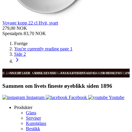
Voyage kopp 22 cl Hvit, svart
279,00 NOK
Spesialpris
83,70 NOK
Forrige
You're currently reading page
1
Side
2
ODE ANMELDELSER
SVÆRT GODE ANMELDELSER
RASK LEVERING OG SIKKER BETALING
RASK LEVERING OG SIKKER BETALING
FRI FRAKT OVER 99
FRI
Sammen om livets fineste øyeblikk siden 1896
Instagram
Facebook
Youtube
Produkter
Glass
Serviser
Kunstglass
Bestikk