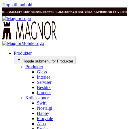
Hopp til innhold
ODE ANMELDELSER
SVÆRT GODE ANMELDELSER
RASK LEVERING OG SIKKER BETALING
RASK LEVERING OG SIKKER BETALING
FRI FRAKT OVER 99
FRI
Produkter
Toggle submenu for Produkter
Produkter
Glass
Interiør
Serviser
Bestikk
Lamper
Kolleksjoner
Swirl
Nostalgi
Happy
Florytale
Alba
Rocks