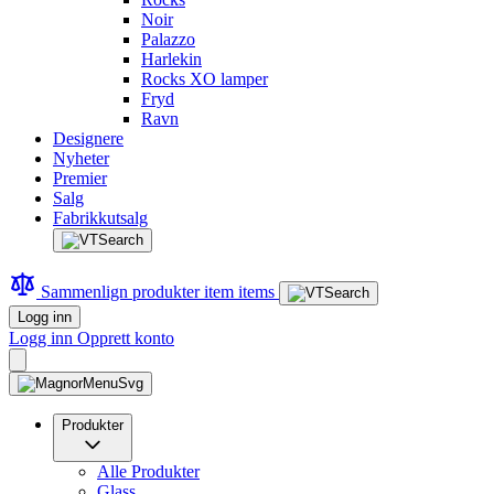
Noir
Palazzo
Harlekin
Rocks XO lamper
Fryd
Ravn
Designere
Nyheter
Premier
Salg
Fabrikkutsalg
Sammenlign produkter
item
items
Logg inn
Logg inn
Opprett konto
Produkter
Alle Produkter
Glass