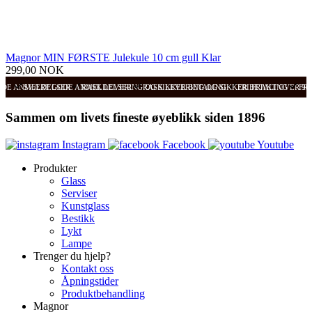
Magnor MIN FØRSTE Julekule 10 cm gull Klar
299,00 NOK
ODE ANMELDELSER
SVÆRT GODE ANMELDELSER
RASK LEVERING OG SIKKER BETALING
RASK LEVERING OG SIKKER BETALING
FRI FRAKT OVER 99
FRI
Sammen om livets fineste øyeblikk siden 1896
Instagram
Facebook
Youtube
Produkter
Glass
Serviser
Kunstglass
Bestikk
Lykt
Lampe
Trenger du hjelp?
Kontakt oss
Åpningstider
Produktbehandling
Magnor