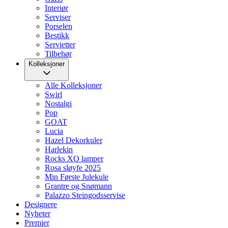
Interiør
Serviser
Porselen
Bestikk
Servietter
Tilbehør
Kolleksjoner
Alle Kolleksjoner
Swirl
Nostalgi
Pop
GOAT
Lucia
Hazel Dekorkuler
Harlekin
Rocks XO lamper
Rosa sløyfe 2025
Min Første Julekule
Grantre og Snømann
Palazzo Steingodsservise
Designere
Nyheter
Premier