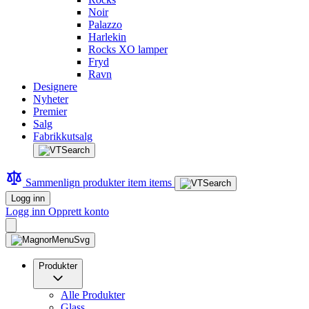
Noir
Palazzo
Harlekin
Rocks XO lamper
Fryd
Ravn
Designere
Nyheter
Premier
Salg
Fabrikkutsalg
Sammenlign produkter
item
items
Logg inn
Logg inn
Opprett konto
Produkter
Alle Produkter
Glass