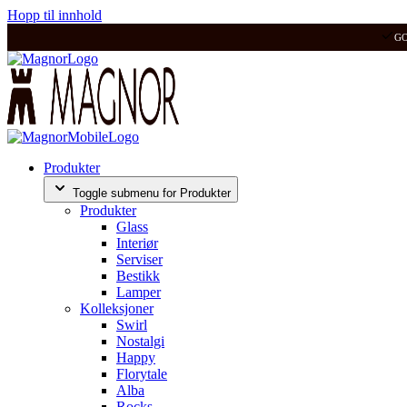
Hopp til innhold
G
Produkter
Toggle submenu for Produkter
Produkter
Glass
Interiør
Serviser
Bestikk
Lamper
Kolleksjoner
Swirl
Nostalgi
Happy
Florytale
Alba
Rocks