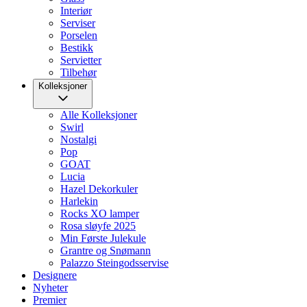
Interiør
Serviser
Porselen
Bestikk
Servietter
Tilbehør
Kolleksjoner
Alle Kolleksjoner
Swirl
Nostalgi
Pop
GOAT
Lucia
Hazel Dekorkuler
Harlekin
Rocks XO lamper
Rosa sløyfe 2025
Min Første Julekule
Grantre og Snømann
Palazzo Steingodsservise
Designere
Nyheter
Premier