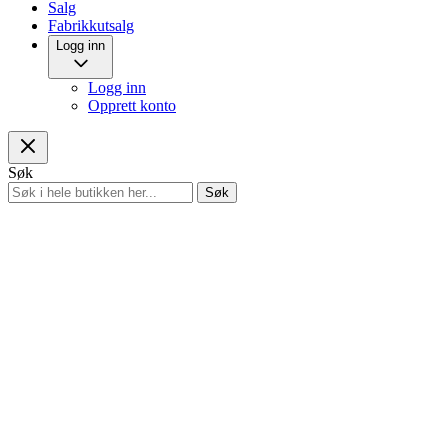
Salg
Fabrikkutsalg
Logg inn
Logg inn
Opprett konto
Søk
Søk