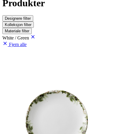
Produkter
Designere
filter
Kolleksjon
filter
Materiale
filter
White / Green
Fjern alle