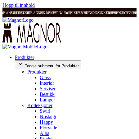
Hopp til innhold
ODE ANMELDELSER
SVÆRT GODE ANMELDELSER
RASK LEVERING OG SIKKER BETALING
RASK LEVERING OG SIKKER BETALING
FRI FRAKT OVER 99
FRI
Produkter
Toggle submenu for Produkter
Produkter
Glass
Interiør
Serviser
Bestikk
Lamper
Kolleksjoner
Swirl
Nostalgi
Happy
Florytale
Alba
Rocks