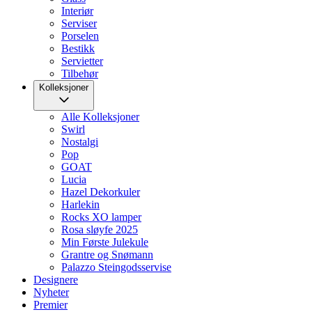
Interiør
Serviser
Porselen
Bestikk
Servietter
Tilbehør
Kolleksjoner
Alle Kolleksjoner
Swirl
Nostalgi
Pop
GOAT
Lucia
Hazel Dekorkuler
Harlekin
Rocks XO lamper
Rosa sløyfe 2025
Min Første Julekule
Grantre og Snømann
Palazzo Steingodsservise
Designere
Nyheter
Premier