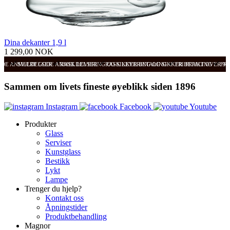
Dina dekanter 1,9 l
1 299,00 NOK
ODE ANMELDELSER
SVÆRT GODE ANMELDELSER
RASK LEVERING OG SIKKER BETALING
RASK LEVERING OG SIKKER BETALING
FRI FRAKT OVER 99
FRI
Sammen om livets fineste øyeblikk siden 1896
Instagram
Facebook
Youtube
Produkter
Glass
Serviser
Kunstglass
Bestikk
Lykt
Lampe
Trenger du hjelp?
Kontakt oss
Åpningstider
Produktbehandling
Magnor