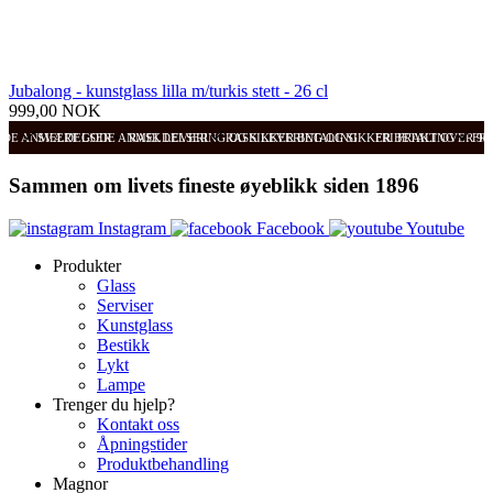
Jubalong - kunstglass lilla m/turkis stett - 26 cl
999,00 NOK
ODE ANMELDELSER
SVÆRT GODE ANMELDELSER
RASK LEVERING OG SIKKER BETALING
RASK LEVERING OG SIKKER BETALING
FRI FRAKT OVER 99
FRI
Sammen om livets fineste øyeblikk siden 1896
Instagram
Facebook
Youtube
Produkter
Glass
Serviser
Kunstglass
Bestikk
Lykt
Lampe
Trenger du hjelp?
Kontakt oss
Åpningstider
Produktbehandling
Magnor