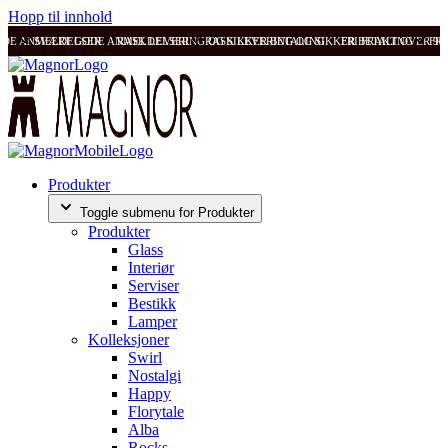
Hopp til innhold
ODE ANMELDELSER
SVÆRT GODE ANMELDELSER
RASK LEVERING OG SIKKER BETALING
RASK LEVERING OG SIKKER BETALING
FRI FRAKT OVER 99
FRI
Produkter
Toggle submenu for Produkter
Produkter
Glass
Interiør
Serviser
Bestikk
Lamper
Kolleksjoner
Swirl
Nostalgi
Happy
Florytale
Alba
Rocks