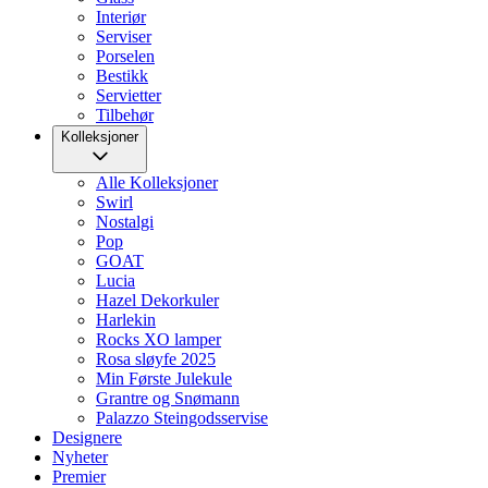
Interiør
Serviser
Porselen
Bestikk
Servietter
Tilbehør
Kolleksjoner
Alle Kolleksjoner
Swirl
Nostalgi
Pop
GOAT
Lucia
Hazel Dekorkuler
Harlekin
Rocks XO lamper
Rosa sløyfe 2025
Min Første Julekule
Grantre og Snømann
Palazzo Steingodsservise
Designere
Nyheter
Premier