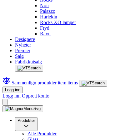
Noir
Palazzo
Harlekin
Rocks XO lamper
Fryd
Ravn
Designere
Nyheter
Premier
Salg
Fabrikkutsalg
Sammenlign produkter
item
items
Logg inn
Logg inn
Opprett konto
Produkter
Alle Produkter
Glass