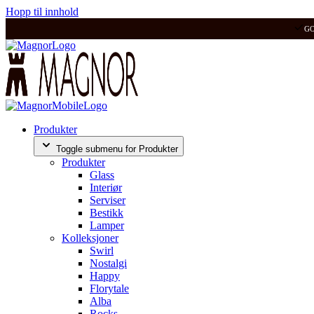
Hopp til innhold
G
Produkter
Toggle submenu for Produkter
Produkter
Glass
Interiør
Serviser
Bestikk
Lamper
Kolleksjoner
Swirl
Nostalgi
Happy
Florytale
Alba
Rocks