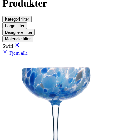
Produkter
Kategori
filter
Farge
filter
Designere
filter
Materiale
filter
Swirl
Fjern alle