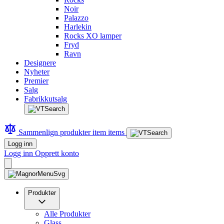
Noir
Palazzo
Harlekin
Rocks XO lamper
Fryd
Ravn
Designere
Nyheter
Premier
Salg
Fabrikkutsalg
Sammenlign produkter
item
items
Logg inn
Logg inn
Opprett konto
Produkter
Alle Produkter
Glass