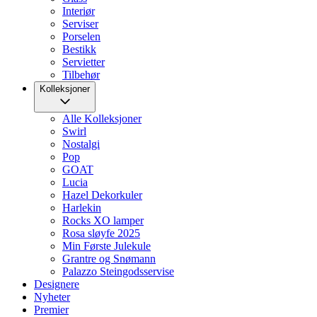
Interiør
Serviser
Porselen
Bestikk
Servietter
Tilbehør
Kolleksjoner
Alle Kolleksjoner
Swirl
Nostalgi
Pop
GOAT
Lucia
Hazel Dekorkuler
Harlekin
Rocks XO lamper
Rosa sløyfe 2025
Min Første Julekule
Grantre og Snømann
Palazzo Steingodsservise
Designere
Nyheter
Premier