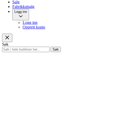
Salg
Fabrikkutsalg
Logg inn
Logg inn
Opprett konto
Søk
Søk