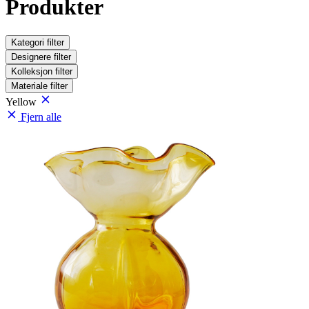
Produkter
Kategori
filter
Designere
filter
Kolleksjon
filter
Materiale
filter
Yellow
Fjern alle