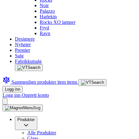
Noir
Palazzo
Harlekin
Rocks XO lamper
Fryd
Ravn
Designere
Nyheter
Premier
Salg
Fabrikkutsalg
Sammenlign produkter
item
items
Logg inn
Logg inn
Opprett konto
Produkter
Alle Produkter
Glass