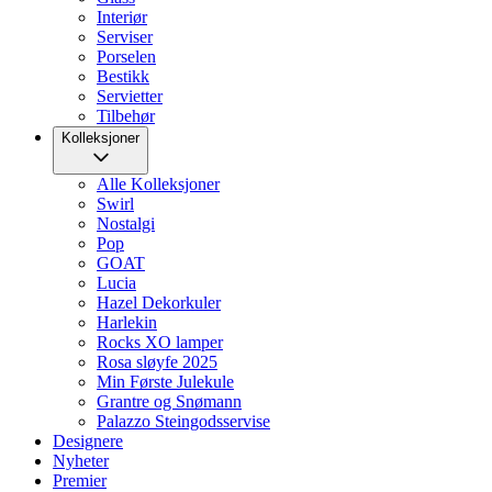
Interiør
Serviser
Porselen
Bestikk
Servietter
Tilbehør
Kolleksjoner
Alle Kolleksjoner
Swirl
Nostalgi
Pop
GOAT
Lucia
Hazel Dekorkuler
Harlekin
Rocks XO lamper
Rosa sløyfe 2025
Min Første Julekule
Grantre og Snømann
Palazzo Steingodsservise
Designere
Nyheter
Premier