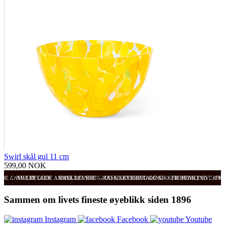
Swirl skål gul 11 cm
599,00 NOK
ODE ANMELDELSER
SVÆRT GODE ANMELDELSER
RASK LEVERING OG SIKKER BETALING
RASK LEVERING OG SIKKER BETALING
FRI FRAKT OVER 99
FRI
Sammen om livets fineste øyeblikk siden 1896
Instagram
Facebook
Youtube