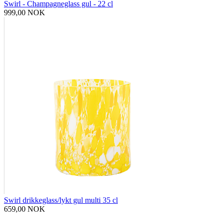
Swirl - Champagneglass gul - 22 cl
999,00 NOK
Swirl drikkeglass/lykt gul multi 35 cl
659,00 NOK