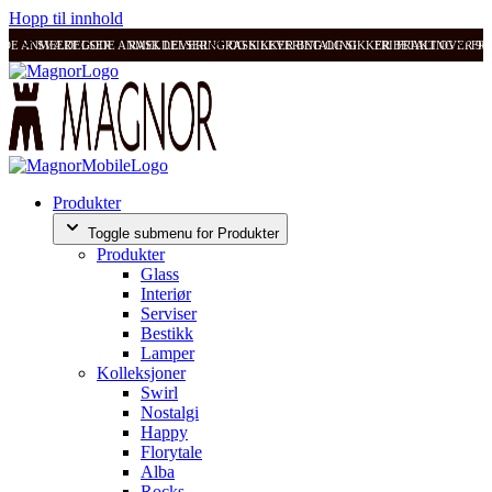
Hopp til innhold
ODE ANMELDELSER
SVÆRT GODE ANMELDELSER
RASK LEVERING OG SIKKER BETALING
RASK LEVERING OG SIKKER BETALING
FRI FRAKT OVER 99
FRI
Produkter
Toggle submenu for Produkter
Produkter
Glass
Interiør
Serviser
Bestikk
Lamper
Kolleksjoner
Swirl
Nostalgi
Happy
Florytale
Alba
Rocks