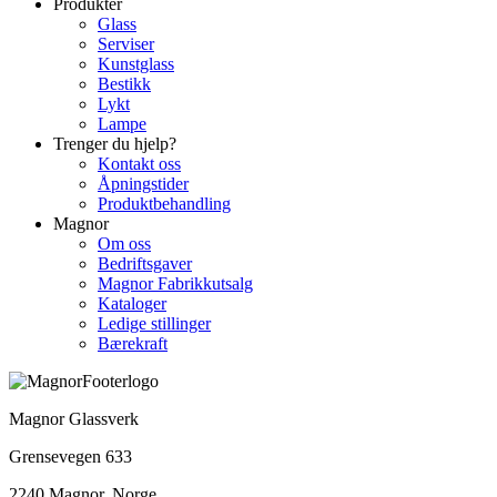
Produkter
Glass
Serviser
Kunstglass
Bestikk
Lykt
Lampe
Trenger du hjelp?
Kontakt oss
Åpningstider
Produktbehandling
Magnor
Om oss
Bedriftsgaver
Magnor Fabrikkutsalg
Kataloger
Ledige stillinger
Bærekraft
Magnor Glassverk
Grensevegen 633
2240 Magnor, Norge