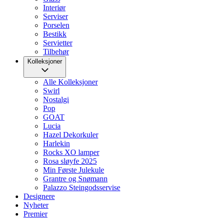
Interiør
Serviser
Porselen
Bestikk
Servietter
Tilbehør
Kolleksjoner
Alle Kolleksjoner
Swirl
Nostalgi
Pop
GOAT
Lucia
Hazel Dekorkuler
Harlekin
Rocks XO lamper
Rosa sløyfe 2025
Min Første Julekule
Grantre og Snømann
Palazzo Steingodsservise
Designere
Nyheter
Premier