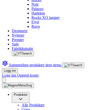
Noir
Palazzo
Harlekin
Rocks XO lamper
Fryd
Ravn
Designere
Nyheter
Premier
Salg
Fabrikkutsalg
Sammenlign produkter
item
items
Logg inn
Logg inn
Opprett konto
Produkter
Alle Produkter
Glass