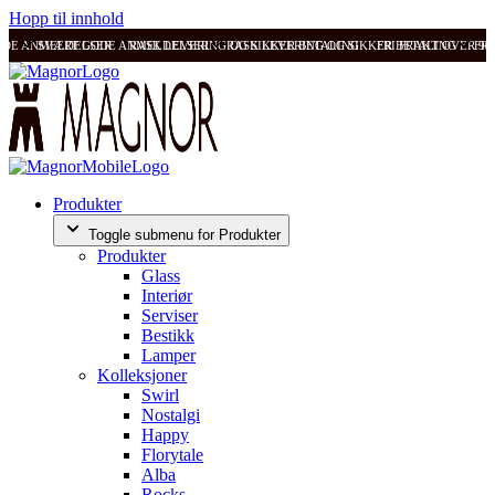
Hopp til innhold
ODE ANMELDELSER
SVÆRT GODE ANMELDELSER
RASK LEVERING OG SIKKER BETALING
RASK LEVERING OG SIKKER BETALING
FRI FRAKT OVER 99
FRI
Produkter
Toggle submenu for Produkter
Produkter
Glass
Interiør
Serviser
Bestikk
Lamper
Kolleksjoner
Swirl
Nostalgi
Happy
Florytale
Alba
Rocks