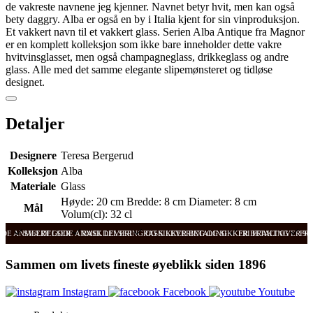
de vakreste navnene jeg kjenner. Navnet betyr hvit, men kan også
bety daggry. Alba er også en by i Italia kjent for sin vinproduksjon.
Et vakkert navn til et vakkert glass. Serien Alba Antique fra Magnor
er en komplett kolleksjon som ikke bare inneholder dette vakre
hvitvinsglasset, men også champagneglass, drikkeglass og andre
glass. Alle med det samme elegante slipemønsteret og tidløse
designet.
Detaljer
Designere
Teresa Bergerud
Kolleksjon
Alba
Materiale
Glass
Høyde: 20 cm Bredde: 8 cm Diameter: 8 cm
Mål
Volum(cl): 32 cl
ODE ANMELDELSER
SVÆRT GODE ANMELDELSER
RASK LEVERING OG SIKKER BETALING
RASK LEVERING OG SIKKER BETALING
FRI FRAKT OVER 99
FRI
Sammen om livets fineste øyeblikk siden 1896
Instagram
Facebook
Youtube