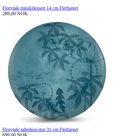
Florytale müsli/dessert 14 cm Flerfarget
289,00 NOK
Florytale tallerken stor 31 cm Flerfarget
699,00 NOK