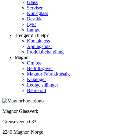
Glass
Serviser
Kunstglass
Bestikk
Lykt
Lampe
Trenger du hjelp?
Kontakt oss
Åpningstider
Produktbehandling
Magnor
Om oss
Bedriftsgaver
Magnor Fabrikkutsalg
Kataloger
Ledige stillinger
Bærekraft
Magnor Glassverk
Grensevegen 633
2240 Magnor, Norge