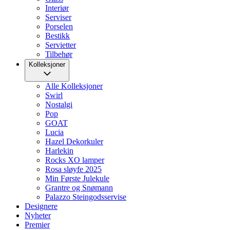
Interiør
Serviser
Porselen
Bestikk
Servietter
Tilbehør
Kolleksjoner
Alle Kolleksjoner
Swirl
Nostalgi
Pop
GOAT
Lucia
Hazel Dekorkuler
Harlekin
Rocks XO lamper
Rosa sløyfe 2025
Min Første Julekule
Grantre og Snømann
Palazzo Steingodsservise
Designere
Nyheter
Premier