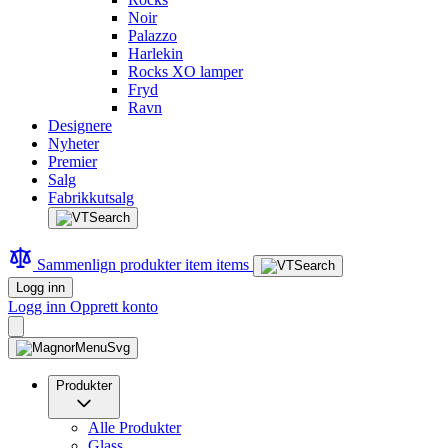
Noir
Palazzo
Harlekin
Rocks XO lamper
Fryd
Ravn
Designere
Nyheter
Premier
Salg
Fabrikkutsalg
Sammenlign produkter
item
items
Logg inn
Logg inn
Opprett konto
Produkter
Alle Produkter
Glass