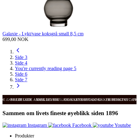
Galaxie - Lykt/vase koksgrå small 8,5 cm
699,00 NOK
Side
3
Side
4
You're currently reading page
5
Side
6
Side
7
ODE ANMELDELSER
SVÆRT GODE ANMELDELSER
RASK LEVERING OG SIKKER BETALING
RASK LEVERING OG SIKKER BETALING
FRI FRAKT OVER 99
FRI
Sammen om livets fineste øyeblikk siden 1896
Instagram
Facebook
Youtube
Produkter