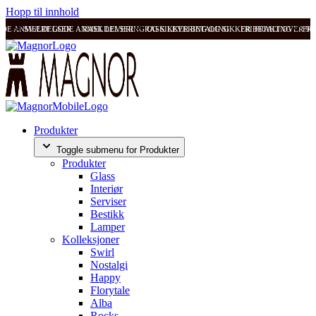
Hopp til innhold
ODE ANMELDELSER
SVÆRT GODE ANMELDELSER
RASK LEVERING OG SIKKER BETALING
RASK LEVERING OG SIKKER BETALING
FRI FRAKT OVER 99
FRI
Produkter
Toggle submenu for Produkter
Produkter
Glass
Interiør
Serviser
Bestikk
Lamper
Kolleksjoner
Swirl
Nostalgi
Happy
Florytale
Alba
Rocks