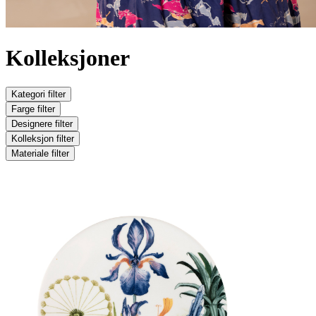
Kolleksjoner
Kategori
filter
Farge
filter
Designere
filter
Kolleksjon
filter
Materiale
filter