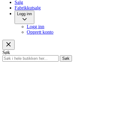
Salg
Fabrikkutsalg
Logg inn
Logg inn
Opprett konto
Søk
Søk