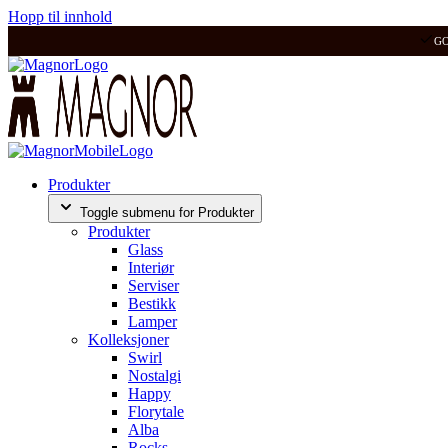
Hopp til innhold
G
Produkter
Toggle submenu for Produkter
Produkter
Glass
Interiør
Serviser
Bestikk
Lamper
Kolleksjoner
Swirl
Nostalgi
Happy
Florytale
Alba
Rocks