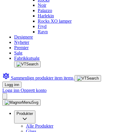
Noir
Palazzo
Harlekin
Rocks XO lamper
Fryd
Ravn
Designere
Nyheter
Premier
Salg
Fabrikkutsalg
Sammenlign produkter
item
items
Logg inn
Logg inn
Opprett konto
Produkter
Alle Produkter
Glass