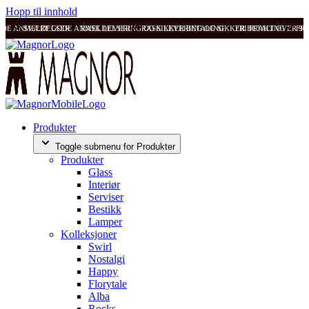
Hopp til innhold
ODE ANMELDELSER
SVÆRT GODE ANMELDELSER
RASK LEVERING OG SIKKER BETALING
RASK LEVERING OG SIKKER BETALING
FRI FRAKT OVER 99
FRI
Produkter
Toggle submenu for Produkter
Produkter
Glass
Interiør
Serviser
Bestikk
Lamper
Kolleksjoner
Swirl
Nostalgi
Happy
Florytale
Alba
Rocks