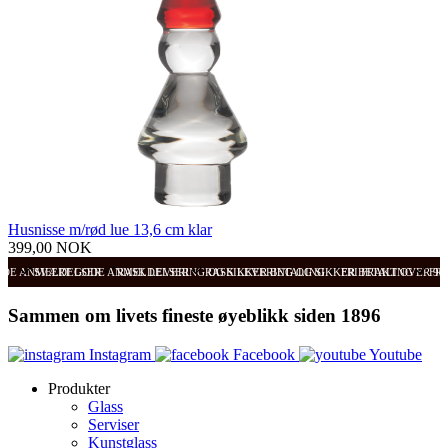
Husnisse m/rød lue 13,6 cm klar
399,00 NOK
ODE ANMELDELSER
SVÆRT GODE ANMELDELSER
RASK LEVERING OG SIKKER BETALING
RASK LEVERING OG SIKKER BETALING
FRI FRAKT OVER 99
FRI
Sammen om livets fineste øyeblikk siden 1896
Instagram
Facebook
Youtube
Produkter
Glass
Serviser
Kunstglass