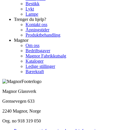
Bestikk
Lykt
Lampe
Trenger du hjelp?
Kontakt oss
Åpningstider
Produktbehandling
Magnor
Om oss
Bedriftsgaver
Magnor Fabrikkutsalg
Kataloger
Ledige stillinger
Bærekraft
Magnor Glassverk
Grensevegen 633
2240 Magnor, Norge
Org. no 918 319 050