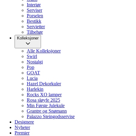
Interiør
Serviser
Porselen
Bestikk
Servietter
Tilbehør
Kolleksjoner
Alle Kolleksjoner
Swirl
Nostalgi
Pop
GOAT
Lucia
Hazel Dekorkuler
Harlekin
Rocks XO lamper
Rosa sløyfe 2025
Min Første Julekule
Grantre og Snømann
Palazzo Steingodsservise
Designere
Nyheter
Premier