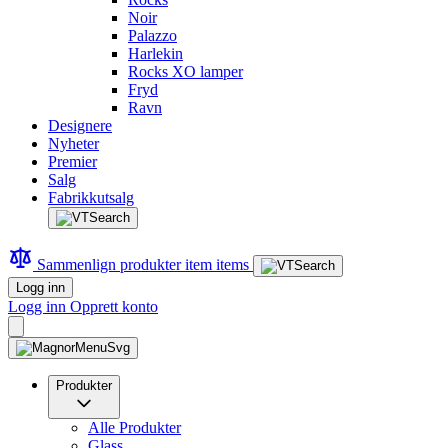
Noir
Palazzo
Harlekin
Rocks XO lamper
Fryd
Ravn
Designere
Nyheter
Premier
Salg
Fabrikkutsalg
Sammenlign produkter
item
items
Logg inn
Logg inn
Opprett konto
Produkter
Alle Produkter
Glass