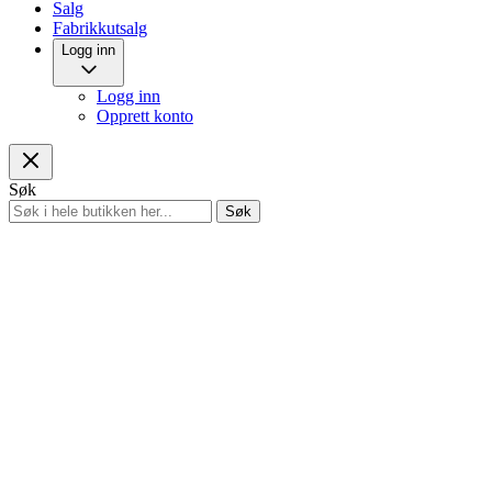
Salg
Fabrikkutsalg
Logg inn
Logg inn
Opprett konto
Søk
Søk