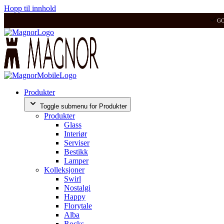
Hopp til innhold
G
Produkter
Toggle submenu for Produkter
Produkter
Glass
Interiør
Serviser
Bestikk
Lamper
Kolleksjoner
Swirl
Nostalgi
Happy
Florytale
Alba
Rocks