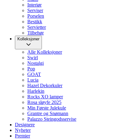
Interiør
Serviser
Porselen
Bestikk
Servietter
Tilbehør
Kolleksjoner
Alle Kolleksjoner
Swirl
Nostalgi
Pop
GOAT
Lucia
Hazel Dekorkuler
Harlekin
Rocks XO lamper
Rosa sløyfe 2025
Min Første Julekule
Grantre og Snømann
Palazzo Steingodsservise
Designere
Nyheter
Premier