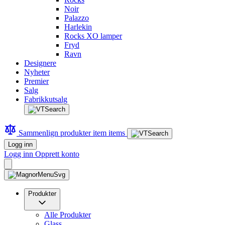
Noir
Palazzo
Harlekin
Rocks XO lamper
Fryd
Ravn
Designere
Nyheter
Premier
Salg
Fabrikkutsalg
Sammenlign produkter
item
items
Logg inn
Logg inn
Opprett konto
Produkter
Alle Produkter
Glass