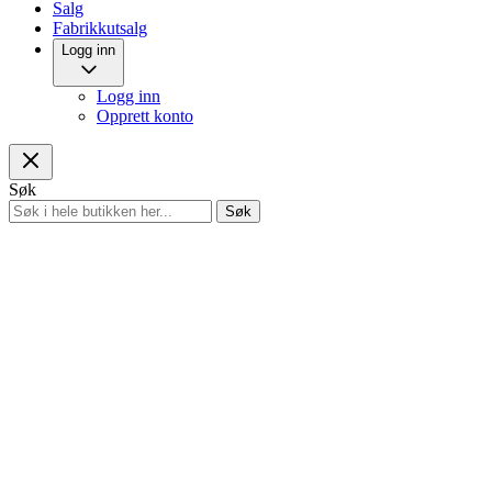
Salg
Fabrikkutsalg
Logg inn
Logg inn
Opprett konto
Søk
Søk