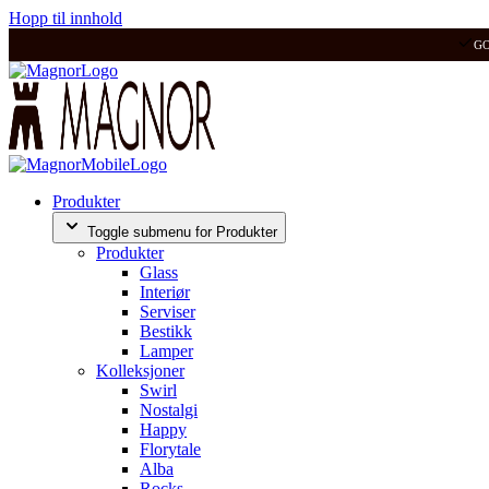
Hopp til innhold
G
Produkter
Toggle submenu for Produkter
Produkter
Glass
Interiør
Serviser
Bestikk
Lamper
Kolleksjoner
Swirl
Nostalgi
Happy
Florytale
Alba
Rocks