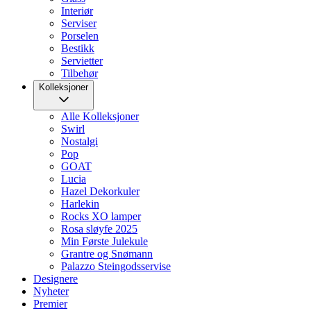
Interiør
Serviser
Porselen
Bestikk
Servietter
Tilbehør
Kolleksjoner
Alle Kolleksjoner
Swirl
Nostalgi
Pop
GOAT
Lucia
Hazel Dekorkuler
Harlekin
Rocks XO lamper
Rosa sløyfe 2025
Min Første Julekule
Grantre og Snømann
Palazzo Steingodsservise
Designere
Nyheter
Premier