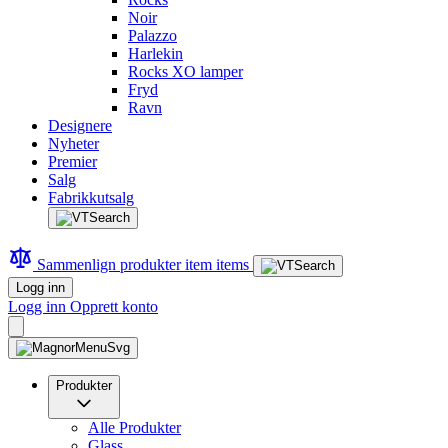
Noir
Palazzo
Harlekin
Rocks XO lamper
Fryd
Ravn
Designere
Nyheter
Premier
Salg
Fabrikkutsalg
Sammenlign produkter
item
items
Logg inn
Logg inn
Opprett konto
Produkter
Alle Produkter
Glass