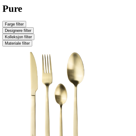
Pure
Farge
filter
Designere
filter
Kolleksjon
filter
Materiale
filter