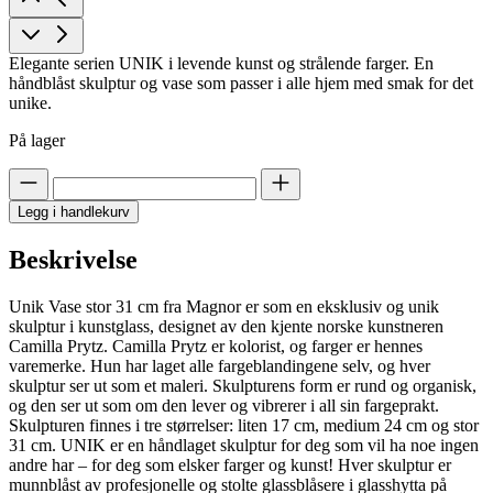
Elegante serien UNIK i levende kunst og strålende farger. En
håndblåst skulptur og vase som passer i alle hjem med smak for det
unike.
På lager
Legg i handlekurv
Beskrivelse
Unik Vase stor 31 cm fra Magnor er som en eksklusiv og unik
skulptur i kunstglass, designet av den kjente norske kunstneren
Camilla Prytz. Camilla Prytz er kolorist, og farger er hennes
varemerke. Hun har laget alle fargeblandingene selv, og hver
skulptur ser ut som et maleri. Skulpturens form er rund og organisk,
og den ser ut som om den lever og vibrerer i all sin fargeprakt.
Skulpturen finnes i tre størrelser: liten 17 cm, medium 24 cm og stor
31 cm. UNIK er en håndlaget skulptur for deg som vil ha noe ingen
andre har – for deg som elsker farger og kunst! Hver skulptur er
munnblåst av profesjonelle og stolte glassblåsere i glasshytta på