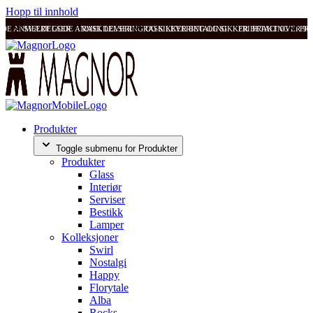
Hopp til innhold
ODE ANMELDELSER
SVÆRT GODE ANMELDELSER
RASK LEVERING OG SIKKER BETALING
RASK LEVERING OG SIKKER BETALING
FRI FRAKT OVER 99
FRI
Produkter
Toggle submenu for Produkter
Produkter
Glass
Interiør
Serviser
Bestikk
Lamper
Kolleksjoner
Swirl
Nostalgi
Happy
Florytale
Alba
Rocks