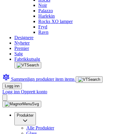
Noir
Palazzo
Harlekin
Rocks XO lamper
Fryd
Ravn
Designere
Nyheter
Premier
Salg
Fabrikkutsalg
Sammenlign produkter
item
items
Logg inn
Logg inn
Opprett konto
Produkter
Alle Produkter
Glass