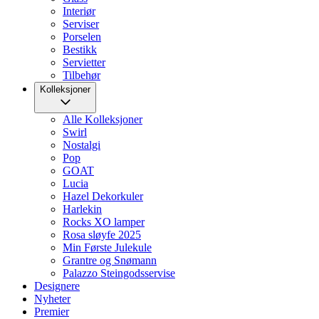
Interiør
Serviser
Porselen
Bestikk
Servietter
Tilbehør
Kolleksjoner
Alle Kolleksjoner
Swirl
Nostalgi
Pop
GOAT
Lucia
Hazel Dekorkuler
Harlekin
Rocks XO lamper
Rosa sløyfe 2025
Min Første Julekule
Grantre og Snømann
Palazzo Steingodsservise
Designere
Nyheter
Premier