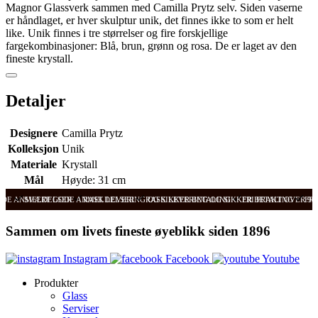
Magnor Glassverk sammen med Camilla Prytz selv. Siden vaserne
er håndlaget, er hver skulptur unik, det finnes ikke to som er helt
like. Unik finnes i tre størrelser og fire forskjellige
fargekombinasjoner: Blå, brun, grønn og rosa. De er laget av den
fineste krystall.
Detaljer
Designere
Camilla Prytz
Kolleksjon
Unik
Materiale
Krystall
Mål
Høyde: 31 cm
ODE ANMELDELSER
SVÆRT GODE ANMELDELSER
RASK LEVERING OG SIKKER BETALING
RASK LEVERING OG SIKKER BETALING
FRI FRAKT OVER 99
FRI
Sammen om livets fineste øyeblikk siden 1896
Instagram
Facebook
Youtube
Produkter
Glass
Serviser