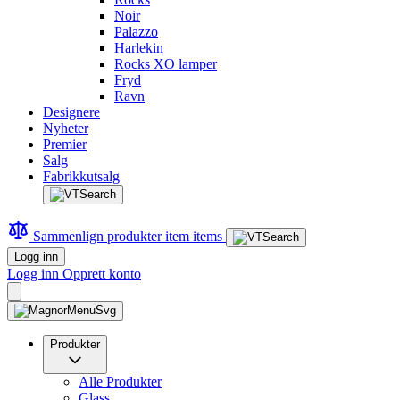
Noir
Palazzo
Harlekin
Rocks XO lamper
Fryd
Ravn
Designere
Nyheter
Premier
Salg
Fabrikkutsalg
Sammenlign produkter
item
items
Logg inn
Logg inn
Opprett konto
Produkter
Alle Produkter
Glass