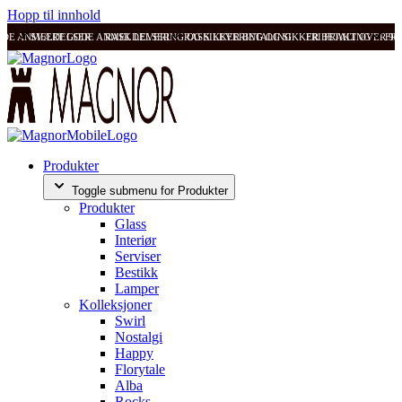
Hopp til innhold
ODE ANMELDELSER
SVÆRT GODE ANMELDELSER
RASK LEVERING OG SIKKER BETALING
RASK LEVERING OG SIKKER BETALING
FRI FRAKT OVER 99
FRI
Produkter
Toggle submenu for Produkter
Produkter
Glass
Interiør
Serviser
Bestikk
Lamper
Kolleksjoner
Swirl
Nostalgi
Happy
Florytale
Alba
Rocks