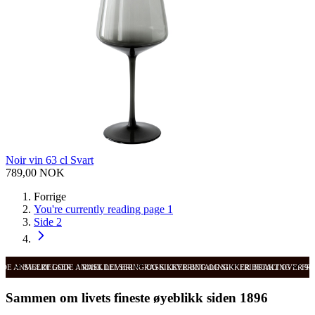
Noir vin 63 cl Svart
789,00 NOK
Forrige
You're currently reading page
1
Side
2
ODE ANMELDELSER
SVÆRT GODE ANMELDELSER
RASK LEVERING OG SIKKER BETALING
RASK LEVERING OG SIKKER BETALING
FRI FRAKT OVER 99
FRI
Sammen om livets fineste øyeblikk siden 1896