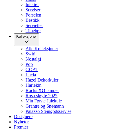
Interiør
Serviser
Porselen
Bestikk
Servietter
Tilbehør
Kolleksjoner
Alle Kolleksjoner
Swirl
Nostalgi
Pop
GOAT
Lucia
Hazel Dekorkuler
Harlekin
Rocks XO lamper
Rosa sløyfe 2025
Min Første Julekule
Grantre og Snømann
Palazzo Steingodsservise
Designere
Nyheter
Premier