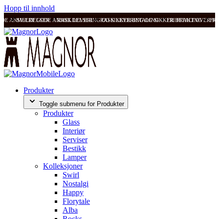
Hopp til innhold
ODE ANMELDELSER
SVÆRT GODE ANMELDELSER
RASK LEVERING OG SIKKER BETALING
RASK LEVERING OG SIKKER BETALING
FRI FRAKT OVER 99
FRI
Produkter
Toggle submenu for Produkter
Produkter
Glass
Interiør
Serviser
Bestikk
Lamper
Kolleksjoner
Swirl
Nostalgi
Happy
Florytale
Alba
Rocks