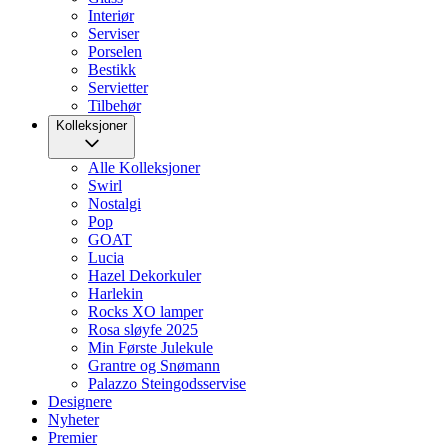
Interiør
Serviser
Porselen
Bestikk
Servietter
Tilbehør
Kolleksjoner
Alle Kolleksjoner
Swirl
Nostalgi
Pop
GOAT
Lucia
Hazel Dekorkuler
Harlekin
Rocks XO lamper
Rosa sløyfe 2025
Min Første Julekule
Grantre og Snømann
Palazzo Steingodsservise
Designere
Nyheter
Premier