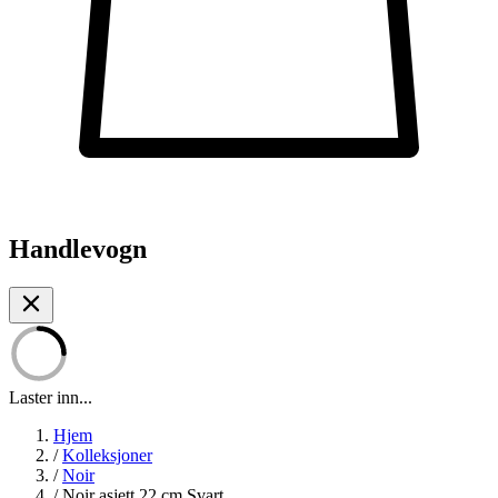
Handlevogn
Laster inn...
Hjem
/
Kolleksjoner
/
Noir
/
Noir asjett 22 cm Svart