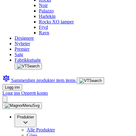
Noir
Palazzo
Harlekin
Rocks XO lamper
Fryd
Ravn
Designere
Nyheter
Premier
Salg
Fabrikkutsalg
Sammenlign produkter
item
items
Logg inn
Logg inn
Opprett konto
Produkter
Alle Produkter
Glass