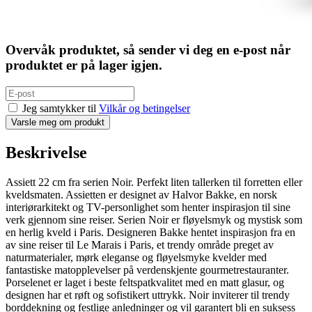
Overvåk produktet, så sender vi deg en e-post når
produktet er på lager igjen.
Jeg samtykker til
Vilkår og betingelser
Varsle meg om produkt
Beskrivelse
Assiett 22 cm fra serien Noir. Perfekt liten tallerken til forretten eller
kveldsmaten. Assietten er designet av Halvor Bakke, en norsk
interiørarkitekt og TV-personlighet som henter inspirasjon til sine
verk gjennom sine reiser. Serien Noir er fløyelsmyk og mystisk som
en herlig kveld i Paris. Designeren Bakke hentet inspirasjon fra en
av sine reiser til Le Marais i Paris, et trendy område preget av
naturmaterialer, mørk eleganse og fløyelsmyke kvelder med
fantastiske matopplevelser på verdenskjente gourmetrestauranter.
Porselenet er laget i beste feltspatkvalitet med en matt glasur, og
designen har et røft og sofistikert uttrykk. Noir inviterer til trendy
borddekning og festlige anledninger og vil garantert bli en suksess