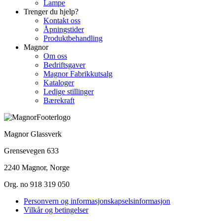
Lampe
Trenger du hjelp?
Kontakt oss
Åpningstider
Produktbehandling
Magnor
Om oss
Bedriftsgaver
Magnor Fabrikkutsalg
Kataloger
Ledige stillinger
Bærekraft
Magnor Glassverk
Grensevegen 633
2240 Magnor, Norge
Org. no 918 319 050
Personvern og informasjonskapselsinformasjon
Vilkår og betingelser