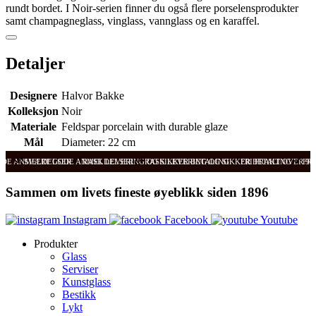
rundt bordet. I Noir-serien finner du også flere porselensprodukter
samt champagneglass, vinglass, vannglass og en karaffel.
Detaljer
Designere
Halvor Bakke
Kolleksjon
Noir
Materiale
Feldspar porcelain with durable glaze
Mål
Diameter: 22 cm
ODE ANMELDELSER
SVÆRT GODE ANMELDELSER
RASK LEVERING OG SIKKER BETALING
RASK LEVERING OG SIKKER BETALING
FRI FRAKT OVER 99
FRI
Sammen om livets fineste øyeblikk siden 1896
Instagram
Facebook
Youtube
Produkter
Glass
Serviser
Kunstglass
Bestikk
Lykt