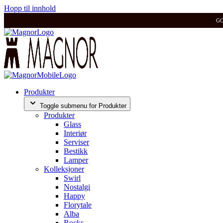
Hopp til innhold
G
Produkter
Toggle submenu for Produkter
Produkter
Glass
Interiør
Serviser
Bestikk
Lamper
Kolleksjoner
Swirl
Nostalgi
Happy
Florytale
Alba
Rocks