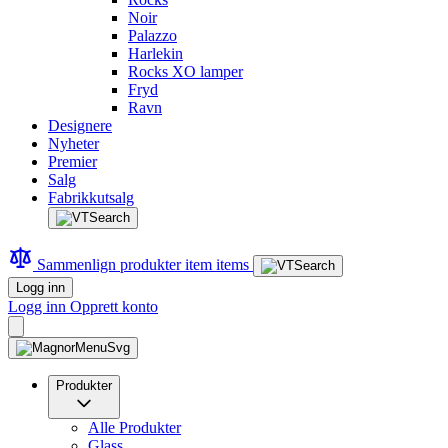
Noir
Palazzo
Harlekin
Rocks XO lamper
Fryd
Ravn
Designere
Nyheter
Premier
Salg
Fabrikkutsalg
Sammenlign produkter
item
items
Logg inn
Logg inn
Opprett konto
Produkter
Alle Produkter
Glass