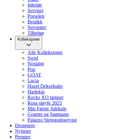
Interiør
Serviser
Porselen
Bestikk
Servietter
Tilbehør
Kolleksjoner
Alle Kolleksjoner
Swirl
Nostalgi
Pop
GOAT
Lucia
Hazel Dekorkuler
Harlekin
Rocks XO lamper
Rosa sløyfe 2025
Min Første Julekule
Grantre og Snømann
Palazzo Steingodsservise
Designere
Nyheter
Premier