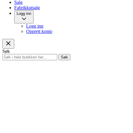
Salg
Fabrikkutsalg
Logg inn
Logg inn
Opprett konto
Søk
Søk