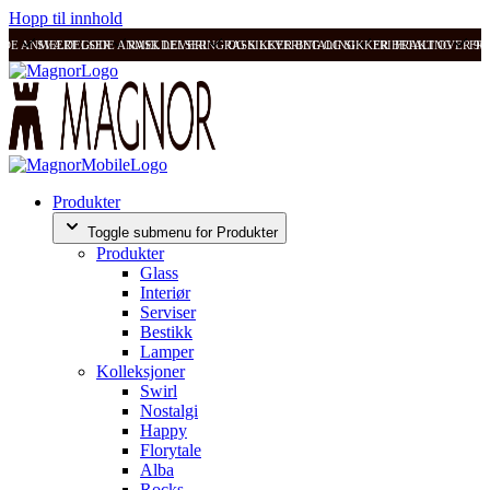
Hopp til innhold
ODE ANMELDELSER
SVÆRT GODE ANMELDELSER
RASK LEVERING OG SIKKER BETALING
RASK LEVERING OG SIKKER BETALING
FRI FRAKT OVER 99
FRI
Produkter
Toggle submenu for Produkter
Produkter
Glass
Interiør
Serviser
Bestikk
Lamper
Kolleksjoner
Swirl
Nostalgi
Happy
Florytale
Alba
Rocks