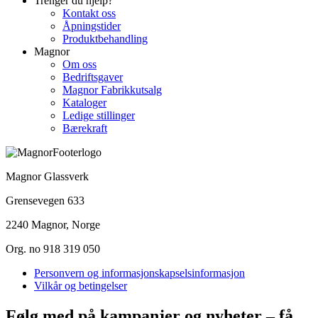
Trenger du hjelp?
Kontakt oss
Åpningstider
Produktbehandling
Magnor
Om oss
Bedriftsgaver
Magnor Fabrikkutsalg
Kataloger
Ledige stillinger
Bærekraft
Magnor Glassverk
Grensevegen 633
2240 Magnor, Norge
Org. no 918 319 050
Personvern og informasjonskapselsinformasjon
Vilkår og betingelser
Følg med på kampanjer og nyheter – få