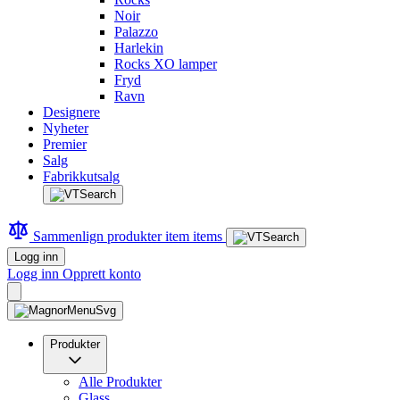
Noir
Palazzo
Harlekin
Rocks XO lamper
Fryd
Ravn
Designere
Nyheter
Premier
Salg
Fabrikkutsalg
Sammenlign produkter
item
items
Logg inn
Logg inn
Opprett konto
Produkter
Alle Produkter
Glass