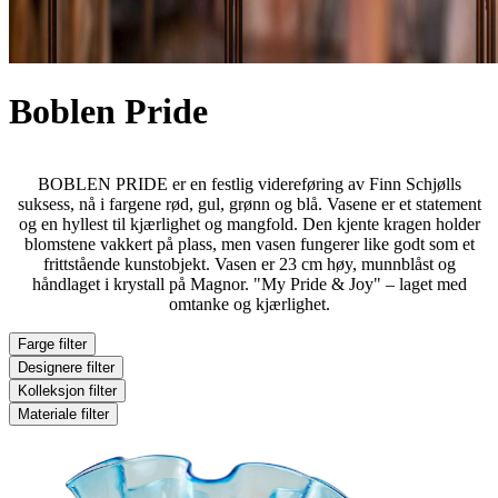
Boblen Pride
BOBLEN PRIDE er en festlig videreføring av Finn Schjølls
suksess, nå i fargene rød, gul, grønn og blå. Vasene er et statement
og en hyllest til kjærlighet og mangfold. Den kjente kragen holder
blomstene vakkert på plass, men vasen fungerer like godt som et
frittstående kunstobjekt. Vasen er 23 cm høy, munnblåst og
håndlaget i krystall på Magnor. "My Pride & Joy" – laget med
omtanke og kjærlighet.
Farge
filter
Designere
filter
Kolleksjon
filter
Materiale
filter