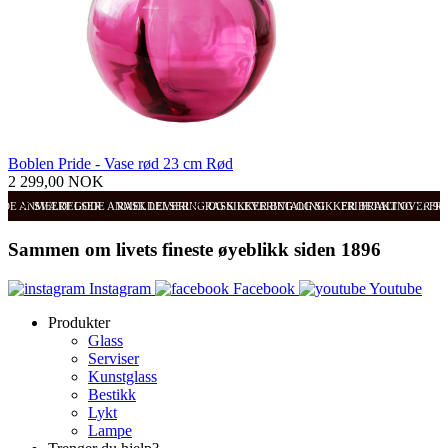
Boblen Pride - Vase rød 23 cm Rød
2 299,00 NOK
ODE ANMELDELSER
SVÆRT GODE ANMELDELSER
RASK LEVERING OG SIKKER BETALING
RASK LEVERING OG SIKKER BETALING
FRI FRAKT OVER 99
FRI
Sammen om livets fineste øyeblikk siden 1896
Instagram
Facebook
Youtube
Produkter
Glass
Serviser
Kunstglass
Bestikk
Lykt
Lampe