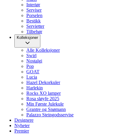
Interiør
Serviser
Porselen
Bestikk
Servietter
Tilbehør
Kolleksjoner
Alle Kolleksjoner
Swirl
Nostalgi
Pop
GOAT
Lucia
Hazel Dekorkuler
Harlekin
Rocks XO lamper
Rosa sløyfe 2025
Min Første Julekule
Grantre og Snømann
Palazzo Steingodsservise
Designere
Nyheter
Premier