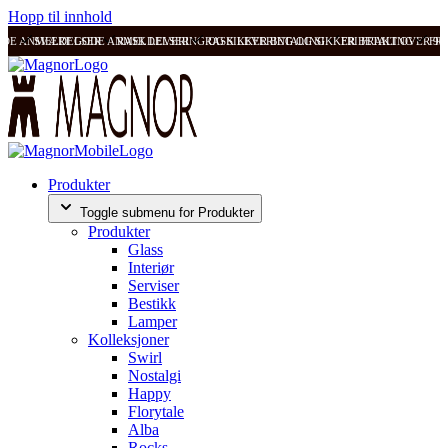
Hopp til innhold
ODE ANMELDELSER
SVÆRT GODE ANMELDELSER
RASK LEVERING OG SIKKER BETALING
RASK LEVERING OG SIKKER BETALING
FRI FRAKT OVER 99
FRI
Produkter
Toggle submenu for Produkter
Produkter
Glass
Interiør
Serviser
Bestikk
Lamper
Kolleksjoner
Swirl
Nostalgi
Happy
Florytale
Alba
Rocks