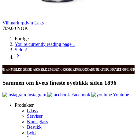
Villmark rødvin Laks
709,00 NOK
Forrige
You're currently reading page
1
Side
2
ODE ANMELDELSER
SVÆRT GODE ANMELDELSER
RASK LEVERING OG SIKKER BETALING
RASK LEVERING OG SIKKER BETALING
FRI FRAKT OVER 99
FRI
Sammen om livets fineste øyeblikk siden 1896
Instagram
Facebook
Youtube
Produkter
Glass
Serviser
Kunstglass
Bestikk
Lykt