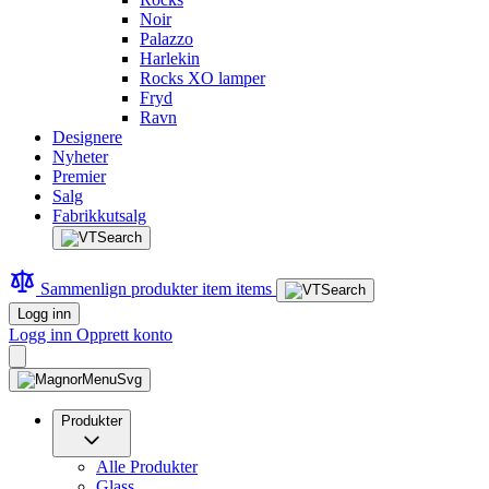
Noir
Palazzo
Harlekin
Rocks XO lamper
Fryd
Ravn
Designere
Nyheter
Premier
Salg
Fabrikkutsalg
Sammenlign produkter
item
items
Logg inn
Logg inn
Opprett konto
Produkter
Alle Produkter
Glass