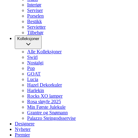
Interiør
Serviser
Porselen
Bestikk
Servietter
Tilbehør
Kolleksjoner
Alle Kolleksjoner
Swirl
Nostalgi
Pop
GOAT
Lucia
Hazel Dekorkuler
Harlekin
Rocks XO lamper
Rosa sløyfe 2025
Min Første Julekule
Grantre og Snømann
Palazzo Steingodsservise
Designere
Nyheter
Premier