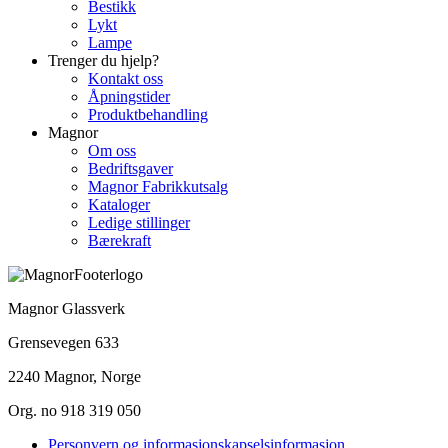
Bestikk
Lykt
Lampe
Trenger du hjelp?
Kontakt oss
Åpningstider
Produktbehandling
Magnor
Om oss
Bedriftsgaver
Magnor Fabrikkutsalg
Kataloger
Ledige stillinger
Bærekraft
Magnor Glassverk
Grensevegen 633
2240 Magnor, Norge
Org. no 918 319 050
Personvern og informasjonskapselsinformasjon