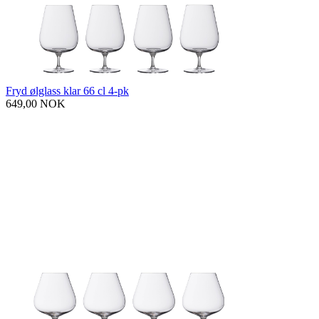
Fryd ølglass klar 66 cl 4-pk
649,00 NOK