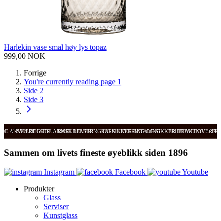
Harlekin vase smal høy lys topaz
999,00 NOK
Forrige
You're currently reading page
1
Side
2
Side
3
ODE ANMELDELSER
SVÆRT GODE ANMELDELSER
RASK LEVERING OG SIKKER BETALING
RASK LEVERING OG SIKKER BETALING
FRI FRAKT OVER 99
FRI
Sammen om livets fineste øyeblikk siden 1896
Instagram
Facebook
Youtube
Produkter
Glass
Serviser
Kunstglass