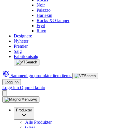
Noir
Palazzo
Harlekin
Rocks XO lamper
Fryd
Ravn
Designere
Nyheter
Premier
Salg
Fabrikkutsalg
Sammenlign produkter
item
items
Logg inn
Logg inn
Opprett konto
Produkter
Alle Produkter
Glass