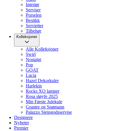
Interiør
Serviser
Porselen
Bestikk
Servietter
Tilbehør
Kolleksjoner
Alle Kolleksjoner
Swirl
Nostalgi
Pop
GOAT
Lucia
Hazel Dekorkuler
Harlekin
Rocks XO lamper
Rosa sløyfe 2025
Min Første Julekule
Grantre og Snømann
Palazzo Steingodsservise
Designere
Nyheter
Premier