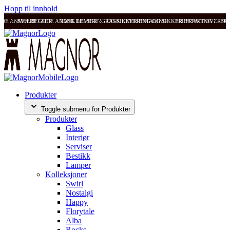
Hopp til innhold
ODE ANMELDELSER
SVÆRT GODE ANMELDELSER
RASK LEVERING OG SIKKER BETALING
RASK LEVERING OG SIKKER BETALING
FRI FRAKT OVER 99
FRI
Produkter
Toggle submenu for Produkter
Produkter
Glass
Interiør
Serviser
Bestikk
Lamper
Kolleksjoner
Swirl
Nostalgi
Happy
Florytale
Alba
Rocks