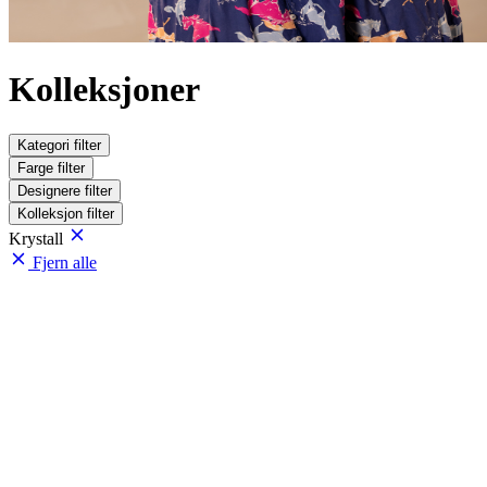
Kolleksjoner
Kategori
filter
Farge
filter
Designere
filter
Kolleksjon
filter
Krystall
Fjern alle