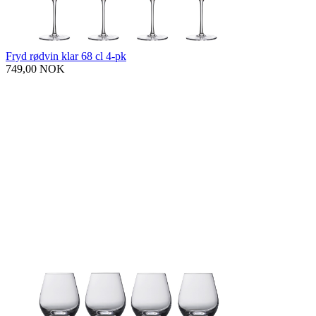
Fryd rødvin klar 68 cl 4-pk
749,00 NOK