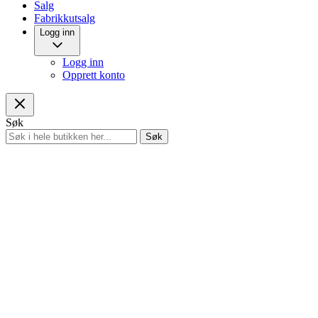
Salg
Fabrikkutsalg
Logg inn
Logg inn
Opprett konto
Søk
Søk