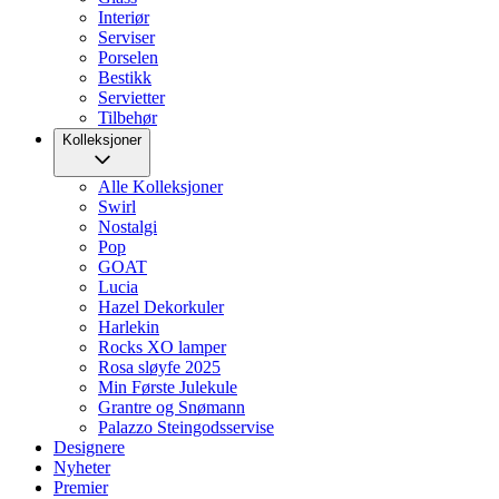
Interiør
Serviser
Porselen
Bestikk
Servietter
Tilbehør
Kolleksjoner
Alle Kolleksjoner
Swirl
Nostalgi
Pop
GOAT
Lucia
Hazel Dekorkuler
Harlekin
Rocks XO lamper
Rosa sløyfe 2025
Min Første Julekule
Grantre og Snømann
Palazzo Steingodsservise
Designere
Nyheter
Premier