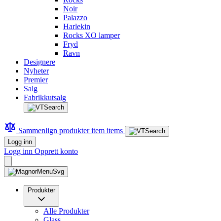
Noir
Palazzo
Harlekin
Rocks XO lamper
Fryd
Ravn
Designere
Nyheter
Premier
Salg
Fabrikkutsalg
Sammenlign produkter
item
items
Logg inn
Logg inn
Opprett konto
Produkter
Alle Produkter
Glass