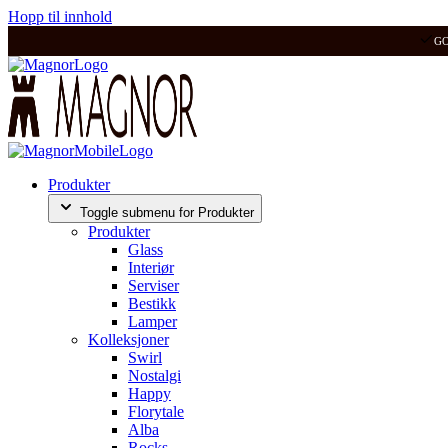
Hopp til innhold
G
Produkter
Toggle submenu for Produkter
Produkter
Glass
Interiør
Serviser
Bestikk
Lamper
Kolleksjoner
Swirl
Nostalgi
Happy
Florytale
Alba
Rocks