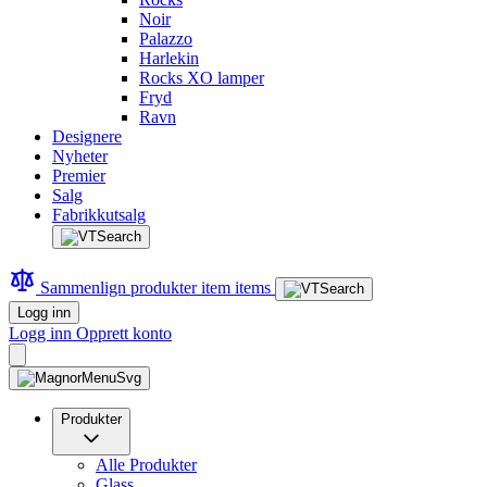
Noir
Palazzo
Harlekin
Rocks XO lamper
Fryd
Ravn
Designere
Nyheter
Premier
Salg
Fabrikkutsalg
Sammenlign produkter
item
items
Logg inn
Logg inn
Opprett konto
Produkter
Alle Produkter
Glass