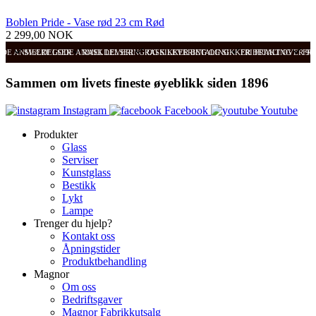
Boblen Pride - Vase rød 23 cm Rød
2 299,00 NOK
ODE ANMELDELSER
SVÆRT GODE ANMELDELSER
RASK LEVERING OG SIKKER BETALING
RASK LEVERING OG SIKKER BETALING
FRI FRAKT OVER 99
FRI
Sammen om livets fineste øyeblikk siden 1896
Instagram
Facebook
Youtube
Produkter
Glass
Serviser
Kunstglass
Bestikk
Lykt
Lampe
Trenger du hjelp?
Kontakt oss
Åpningstider
Produktbehandling
Magnor
Om oss
Bedriftsgaver
Magnor Fabrikkutsalg