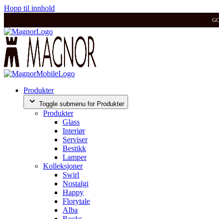
Hopp til innhold
G
Produkter
Toggle submenu for Produkter
Produkter
Glass
Interiør
Serviser
Bestikk
Lamper
Kolleksjoner
Swirl
Nostalgi
Happy
Florytale
Alba
Rocks