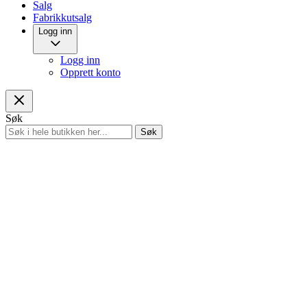
Salg
Fabrikkutsalg
Logg inn
Logg inn
Opprett konto
Søk
Søk