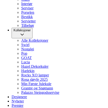
Interiør
Serviser
Porselen
Bestikk
Servietter
Tilbehør
Kolleksjoner
Alle Kolleksjoner
Swirl
Nostalgi
Pop
GOAT
Lucia
Hazel Dekorkuler
Harlekin
Rocks XO lamper
Rosa sløyfe 2025
Min Første Julekule
Grantre og Snømann
Palazzo Steingodsservise
Designere
Nyheter
Premier