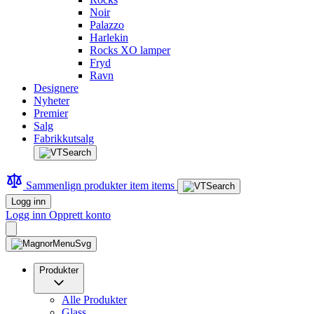
Noir
Palazzo
Harlekin
Rocks XO lamper
Fryd
Ravn
Designere
Nyheter
Premier
Salg
Fabrikkutsalg
Sammenlign produkter
item
items
Logg inn
Logg inn
Opprett konto
Produkter
Alle Produkter
Glass