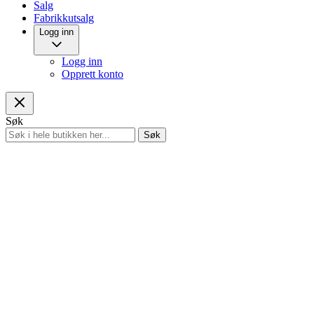
Salg
Fabrikkutsalg
Logg inn
Logg inn
Opprett konto
Søk
Søk