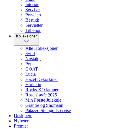
Interiør
Serviser
Porselen
Bestikk
Servietter
Tilbehør
Kolleksjoner
Alle Kolleksjoner
Swirl
Nostalgi
Pop
GOAT
Lucia
Hazel Dekorkuler
Harlekin
Rocks XO lamper
Rosa sløyfe 2025
Min Første Julekule
Grantre og Snømann
Palazzo Steingodsservise
Designere
Nyheter
Premier