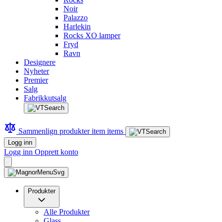
Noir
Palazzo
Harlekin
Rocks XO lamper
Fryd
Ravn
Designere
Nyheter
Premier
Salg
Fabrikkutsalg
Sammenlign produkter
item
items
Logg inn
Logg inn
Opprett konto
Produkter
Alle Produkter
Glass