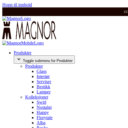
Hopp til innhold
G
Produkter
Toggle submenu for Produkter
Produkter
Glass
Interiør
Serviser
Bestikk
Lamper
Kolleksjoner
Swirl
Nostalgi
Happy
Florytale
Alba
Rocks