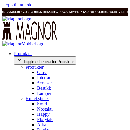
Hopp til innhold
ODE ANMELDELSER
SVÆRT GODE ANMELDELSER
RASK LEVERING OG SIKKER BETALING
RASK LEVERING OG SIKKER BETALING
FRI FRAKT OVER 99
FRI
Produkter
Toggle submenu for Produkter
Produkter
Glass
Interiør
Serviser
Bestikk
Lamper
Kolleksjoner
Swirl
Nostalgi
Happy
Florytale
Alba
Rocks