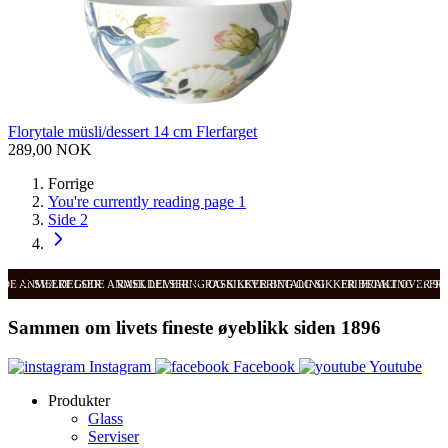
Florytale müsli/dessert 14 cm Flerfarget
289,00 NOK
Forrige
You're currently reading page
1
Side
2
ODE ANMELDELSER
SVÆRT GODE ANMELDELSER
RASK LEVERING OG SIKKER BETALING
RASK LEVERING OG SIKKER BETALING
FRI FRAKT OVER 99
FRI
Sammen om livets fineste øyeblikk siden 1896
Instagram
Facebook
Youtube
Produkter
Glass
Serviser