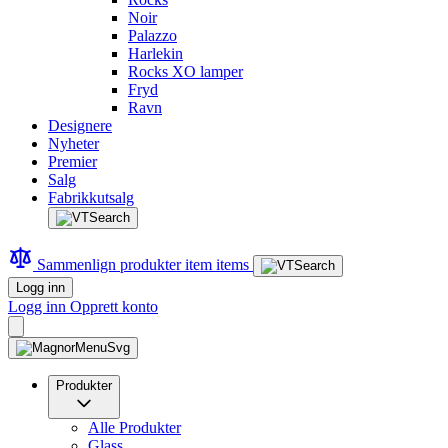
Noir
Palazzo
Harlekin
Rocks XO lamper
Fryd
Ravn
Designere
Nyheter
Premier
Salg
Fabrikkutsalg
Sammenlign produkter
item
items
Logg inn
Logg inn
Opprett konto
Produkter
Alle Produkter
Glass