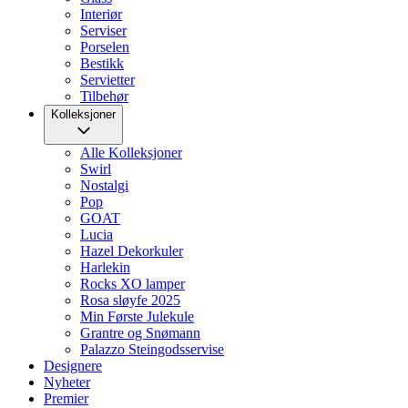
Interiør
Serviser
Porselen
Bestikk
Servietter
Tilbehør
Kolleksjoner
Alle Kolleksjoner
Swirl
Nostalgi
Pop
GOAT
Lucia
Hazel Dekorkuler
Harlekin
Rocks XO lamper
Rosa sløyfe 2025
Min Første Julekule
Grantre og Snømann
Palazzo Steingodsservise
Designere
Nyheter
Premier