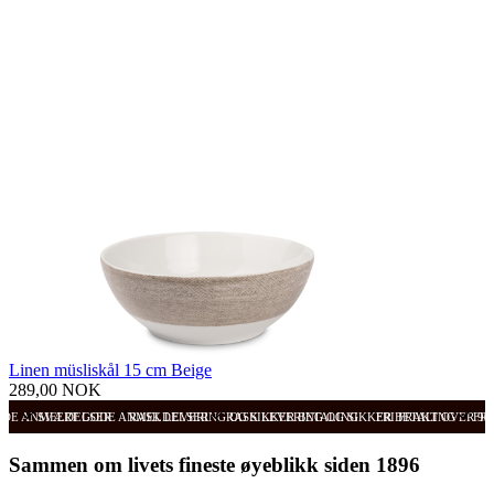
Linen müsliskål 15 cm Beige
289,00 NOK
ODE ANMELDELSER
SVÆRT GODE ANMELDELSER
RASK LEVERING OG SIKKER BETALING
RASK LEVERING OG SIKKER BETALING
FRI FRAKT OVER 99
FRI
Sammen om livets fineste øyeblikk siden 1896