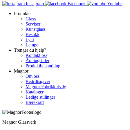
Instagram
Facebook
Youtube
Produkter
Glass
Serviser
Kunstglass
Bestikk
Lykt
Lampe
Trenger du hjelp?
Kontakt oss
Åpningstider
Produktbehandling
Magnor
Om oss
Bedriftsgaver
Magnor Fabrikkutsalg
Kataloger
Ledige stillinger
Bærekraft
Magnor Glassverk