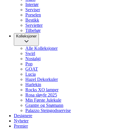
Interiør
Serviser
Porselen
Bestikk
Servietter
Tilbehør
Kolleksjoner
Alle Kolleksjoner
Swirl
Nostalgi
Pop
GOAT
Lucia
Hazel Dekorkuler
Harlekin
Rocks XO lamper
Rosa sløyfe 2025
Min Første Julekule
Grantre og Snømann
Palazzo Steingodsservise
Designere
Nyheter
Premier