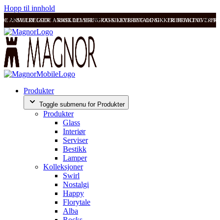
Hopp til innhold
ODE ANMELDELSER
SVÆRT GODE ANMELDELSER
RASK LEVERING OG SIKKER BETALING
RASK LEVERING OG SIKKER BETALING
FRI FRAKT OVER 99
FRI
Produkter
Toggle submenu for Produkter
Produkter
Glass
Interiør
Serviser
Bestikk
Lamper
Kolleksjoner
Swirl
Nostalgi
Happy
Florytale
Alba
Rocks