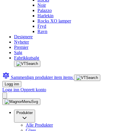
Noir
Palazzo
Harlekin
Rocks XO lamper
Fryd
Ravn
Designere
Nyheter
Premier
Salg
Fabrikkutsalg
Sammenlign produkter
item
items
Logg inn
Logg inn
Opprett konto
Produkter
Alle Produkter
Glass