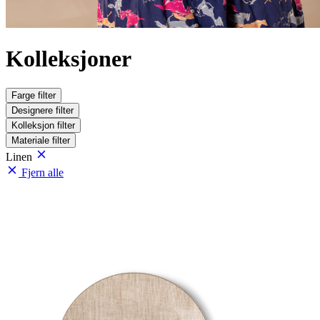
Kolleksjoner
Farge
filter
Designere
filter
Kolleksjon
filter
Materiale
filter
Linen
Fjern alle