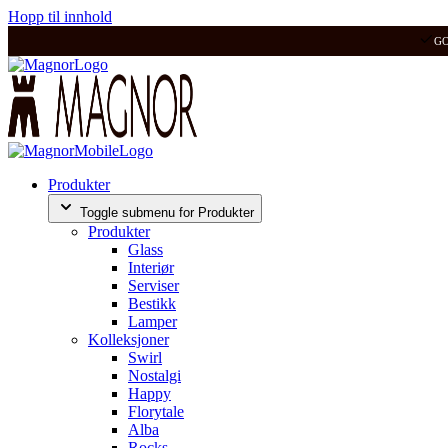
Hopp til innhold
G
Produkter
Toggle submenu for Produkter
Produkter
Glass
Interiør
Serviser
Bestikk
Lamper
Kolleksjoner
Swirl
Nostalgi
Happy
Florytale
Alba
Rocks