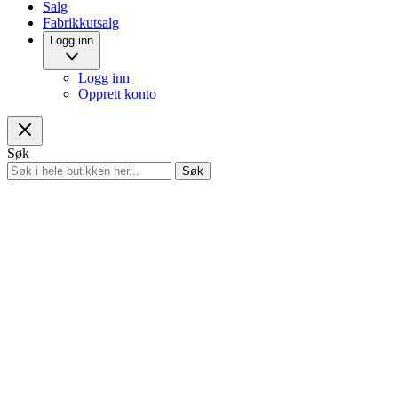
Salg
Fabrikkutsalg
Logg inn
Logg inn
Opprett konto
Søk
Søk