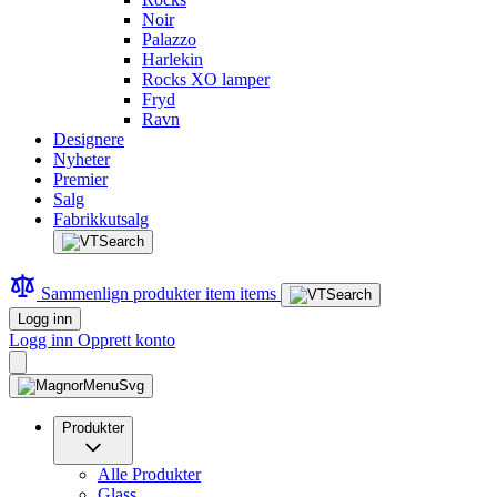
Noir
Palazzo
Harlekin
Rocks XO lamper
Fryd
Ravn
Designere
Nyheter
Premier
Salg
Fabrikkutsalg
Sammenlign produkter
item
items
Logg inn
Logg inn
Opprett konto
Produkter
Alle Produkter
Glass