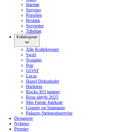
Interiør
Serviser
Porselen
Bestikk
Servietter
Tilbehør
Kolleksjoner
Alle Kolleksjoner
Swirl
Nostalgi
Pop
GOAT
Lucia
Hazel Dekorkuler
Harlekin
Rocks XO lamper
Rosa sløyfe 2025
Min Første Julekule
Grantre og Snømann
Palazzo Steingodsservise
Designere
Nyheter
Premier